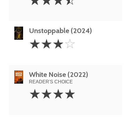
☆
☆
☆
☆
Stars
Unstoppable (2024)
3
☆
☆
☆
☆
Stars
White Noise (2022)
READER'S CHOICE
4
☆
☆
☆
☆
Stars