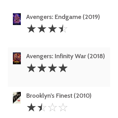
Avengers: Endgame (2019)
3.5
☆
☆
☆
☆
Stars
Avengers: Infinity War (2018)
4
☆
☆
☆
☆
Stars
Brooklyn’s Finest (2010)
1.5
☆
☆
☆
☆
Stars