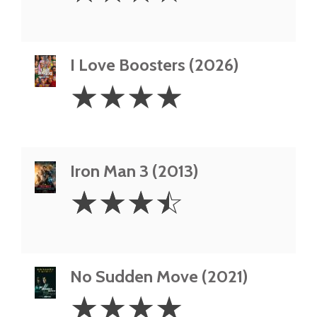
I Love Boosters (2026)
4
☆
☆
☆
☆
Stars
Iron Man 3 (2013)
3.5
☆
☆
☆
☆
Stars
No Sudden Move (2021)
4
☆
☆
☆
☆
Stars