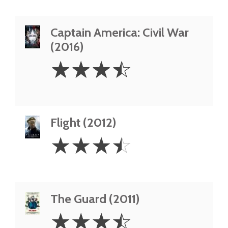
Captain America: Civil War
(2016)
3.5
☆
☆
☆
☆
Stars
Flight (2012)
3.5
☆
☆
☆
☆
Stars
The Guard (2011)
3.5
☆
☆
☆
☆
Stars