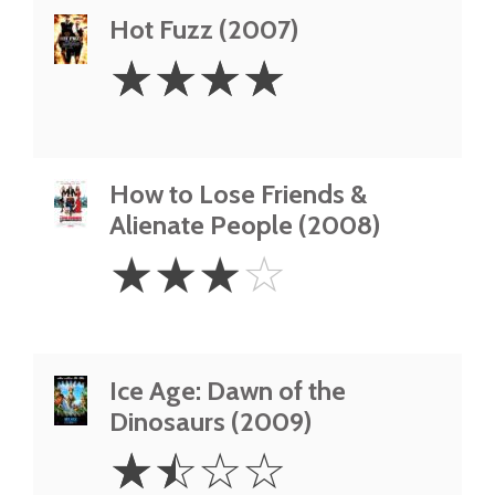
Hot Fuzz (2007)
4
☆
☆
☆
☆
Stars
How to Lose Friends &
Alienate People (2008)
3
☆
☆
☆
☆
Stars
Ice Age: Dawn of the
Dinosaurs (2009)
1.5
☆
☆
☆
☆
Stars