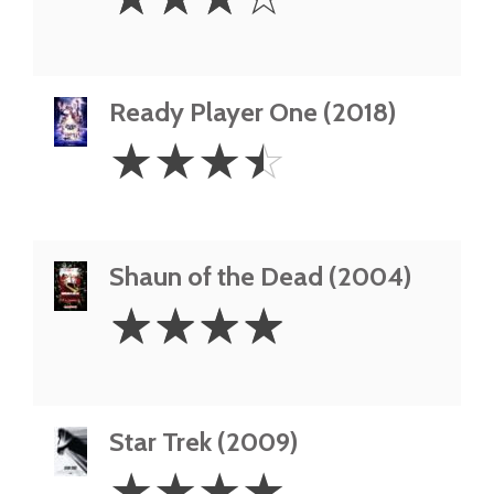
Stars
Ready Player One (2018)
3.5
☆
☆
☆
☆
Stars
Shaun of the Dead (2004)
4
☆
☆
☆
☆
Stars
Star Trek (2009)
4
☆
☆
☆
☆