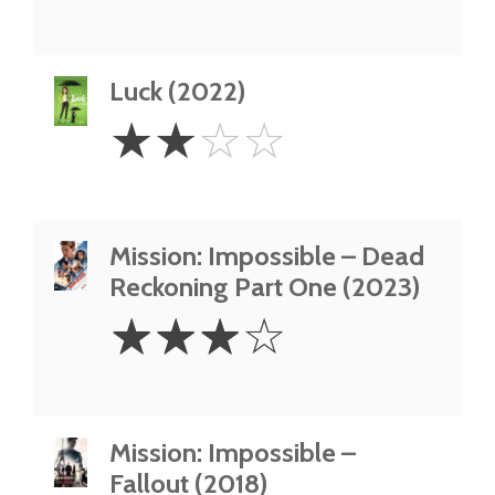
Luck (2022)
2
☆
☆
☆
☆
Stars
Mission: Impossible – Dead
Reckoning Part One (2023)
3
☆
☆
☆
☆
Stars
Mission: Impossible –
Fallout (2018)