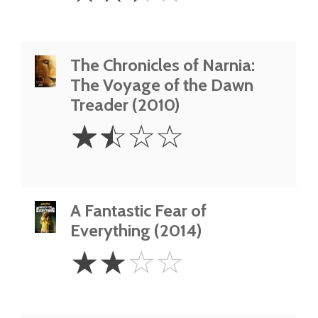
The Chronicles of Narnia:
The Voyage of the Dawn
Treader (2010)
1.5
☆
☆
☆
☆
Stars
A Fantastic Fear of
Everything (2014)
2
☆
☆
☆
☆
Stars