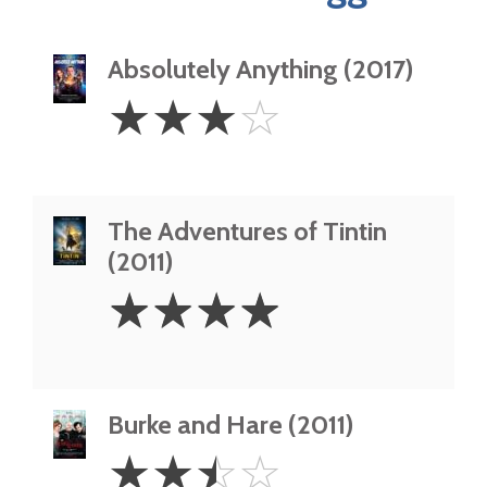
Absolutely Anything (2017)
3
☆
☆
☆
☆
Stars
The Adventures of Tintin
(2011)
4
☆
☆
☆
☆
Stars
Burke and Hare (2011)
2.5
☆
☆
☆
☆
Stars