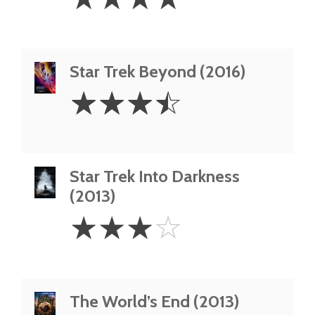
Stars
Star Trek Beyond (2016)
3.5
☆
☆
☆
☆
Stars
Star Trek Into Darkness
(2013)
3
☆
☆
☆
☆
Stars
The World’s End (2013)