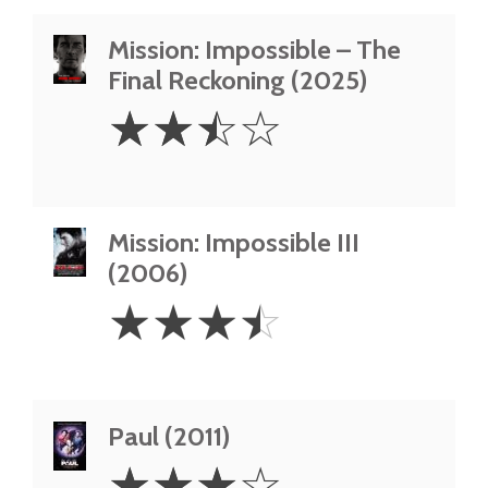
Mission: Impossible – The
Final Reckoning (2025)
2.5
☆
☆
☆
☆
Stars
Mission: Impossible III
(2006)
3.5
☆
☆
☆
☆
Stars
Paul (2011)
3
☆
☆
☆
☆