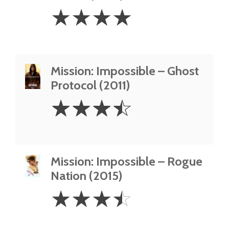
4
☆
☆
☆
☆
Stars
Mission: Impossible – Ghost
Protocol (2011)
3.5
☆
☆
☆
☆
Stars
Mission: Impossible – Rogue
Nation (2015)
3.5
☆
☆
☆
☆
Stars