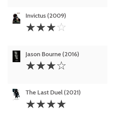
Invictus (2009)
3
☆
☆
☆
☆
Stars
Jason Bourne (2016)
3
☆
☆
☆
☆
Stars
The Last Duel (2021)
4
☆
☆
☆
☆
Stars