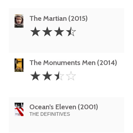
The Martian (2015)
3.5
☆
☆
☆
☆
Stars
The Monuments Men (2014)
2.5
☆
☆
☆
☆
Stars
Ocean’s Eleven (2001)
THE DEFINITIVES