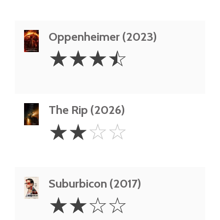
Oppenheimer (2023)
3.5
☆
☆
☆
☆
Stars
The Rip (2026)
2
☆
☆
☆
☆
Stars
Suburbicon (2017)
2
☆
☆
☆
☆
Stars