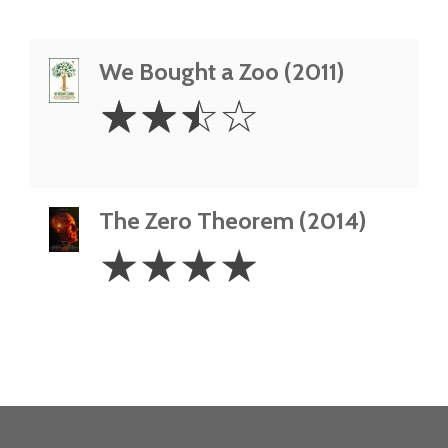
We Bought a Zoo (2011)
2.5
☆
☆
☆
☆
Stars
The Zero Theorem (2014)
4
☆
☆
☆
☆
Stars