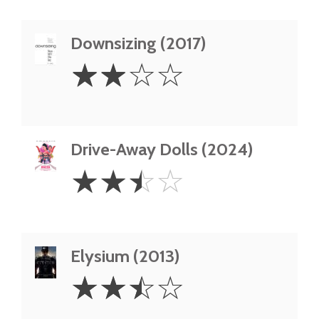
Downsizing (2017)
2
☆
☆
☆
☆
Stars
Drive-Away Dolls (2024)
2.5
☆
☆
☆
☆
Stars
Elysium (2013)
2.5
☆
☆
☆
☆
Stars