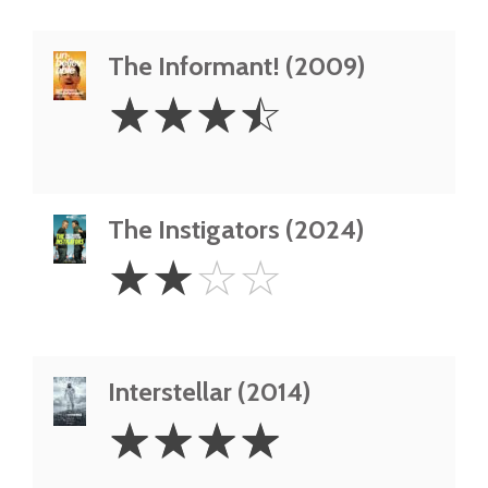
The Informant! (2009)
3.5
☆
☆
☆
☆
Stars
The Instigators (2024)
2
☆
☆
☆
☆
Stars
Interstellar (2014)
4
☆
☆
☆
☆
Stars