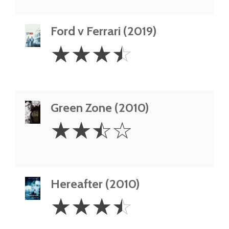
Ford v Ferrari (2019)
3.5
☆
☆
☆
☆
Stars
Green Zone (2010)
2.5
☆
☆
☆
☆
Stars
Hereafter (2010)
3.5
☆
☆
☆
☆
Stars