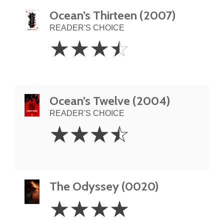
Ocean’s Thirteen (2007)
READER'S CHOICE
3.5
☆
☆
☆
☆
Stars
Ocean’s Twelve (2004)
READER'S CHOICE
3.5
☆
☆
☆
☆
Stars
The Odyssey (0020)
4
☆
☆
☆
☆
Stars