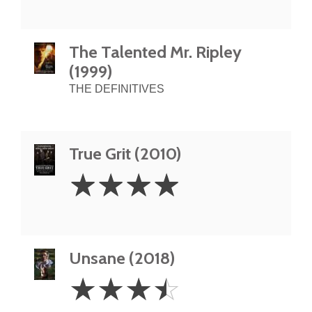
The Talented Mr. Ripley
(1999)
THE DEFINITIVES
True Grit (2010)
4
☆
☆
☆
☆
Stars
Unsane (2018)
3.5
☆
☆
☆
☆
Stars