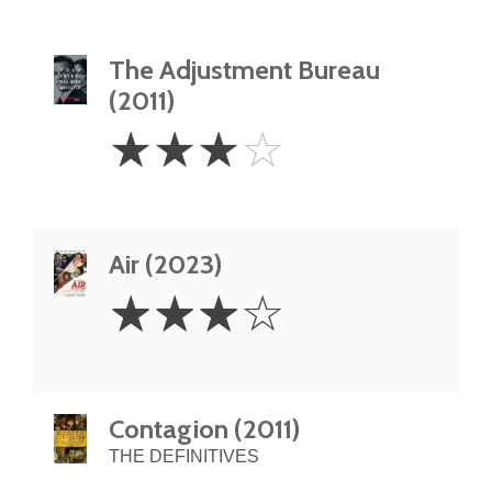
The Adjustment Bureau
(2011)
3
☆
☆
☆
☆
Stars
Air (2023)
3
☆
☆
☆
☆
Stars
Contagion (2011)
THE DEFINITIVES