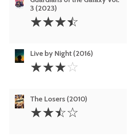
3 (2023)
3.5
☆
☆
☆
☆
Stars
Live by Night (2016)
3
☆
☆
☆
☆
Stars
The Losers (2010)
2.5
☆
☆
☆
☆
Stars