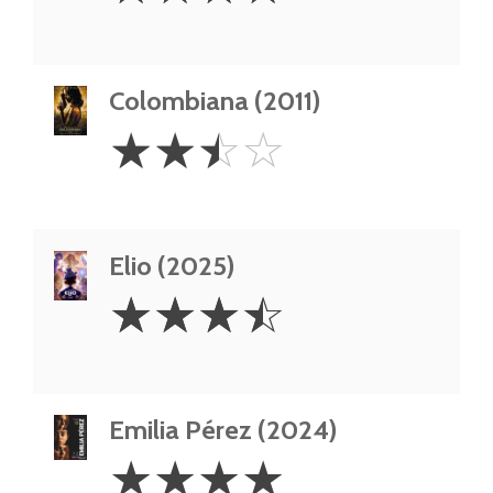
Colombiana (2011)
2.5
☆
☆
☆
☆
Stars
Elio (2025)
3.5
☆
☆
☆
☆
Stars
Emilia Pérez (2024)
4
☆
☆
☆
☆
Stars