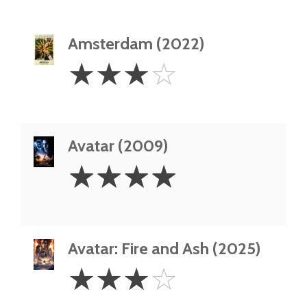
Amsterdam (2022)
3
☆
☆
☆
☆
Stars
Avatar (2009)
4
☆
☆
☆
☆
Stars
Avatar: Fire and Ash (2025)
3
☆
☆
☆
☆
Stars