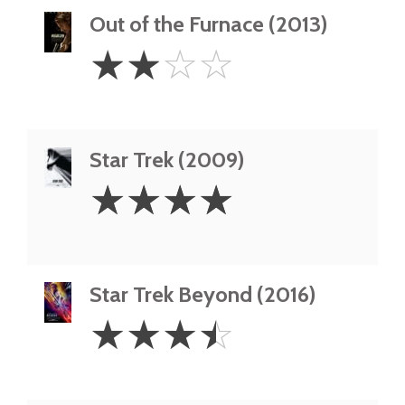
Out of the Furnace (2013)
2
☆
☆
☆
☆
Stars
Star Trek (2009)
4
☆
☆
☆
☆
Stars
Star Trek Beyond (2016)
3.5
☆
☆
☆
☆
Stars