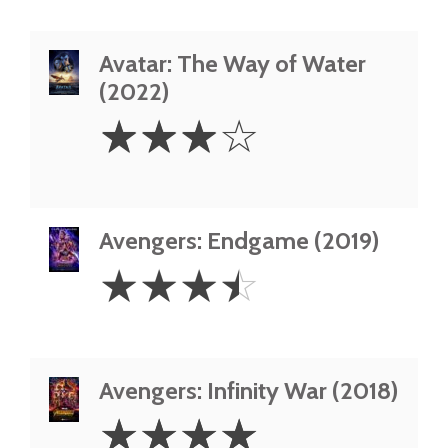
Avatar: The Way of Water
(2022)
3
☆
☆
☆
☆
Stars
Avengers: Endgame (2019)
3.5
☆
☆
☆
☆
Stars
Avengers: Infinity War (2018)
4
☆
☆
☆
☆
Stars