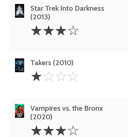
Star Trek Into Darkness
(2013)
3
☆
☆
☆
☆
Stars
Takers (2010)
1
☆
☆
☆
☆
Star
Vampires vs. the Bronx
(2020)
3
☆
☆
☆
☆
Stars