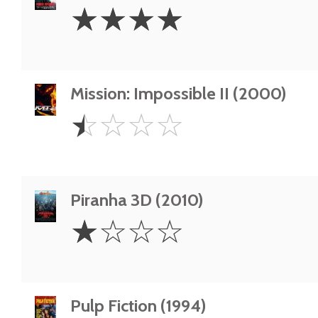
4
☆
☆
☆
☆
Stars
Mission: Impossible II (2000)
0.5
☆
☆
☆
☆
Star
Piranha 3D (2010)
1
☆
☆
☆
☆
Star
Pulp Fiction (1994)