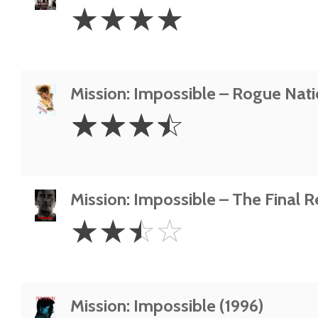
4
☆
☆
☆
☆
Stars
Mission: Impossible – Rogue Nati
3.5
☆
☆
☆
☆
Stars
Mission: Impossible – The Final 
2.5
☆
☆
☆
☆
Stars
Mission: Impossible (1996)