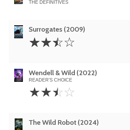
THE DEFINITIVES
Surrogates (2009)
2.5
☆
☆
☆
☆
Stars
Wendell & Wild (2022)
READER'S CHOICE
2.5
☆
☆
☆
☆
Stars
The Wild Robot (2024)