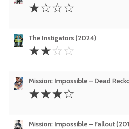
1
☆
☆
☆
☆
Star
The Instigators (2024)
2
☆
☆
☆
☆
Stars
Mission: Impossible – Dead Reck
3
☆
☆
☆
☆
Stars
Mission: Impossible – Fallout (20