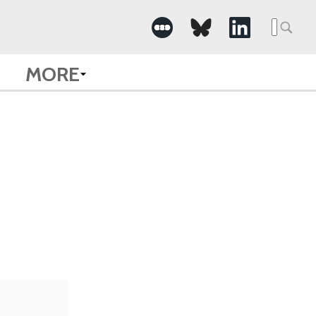
Searc
for:
MORE