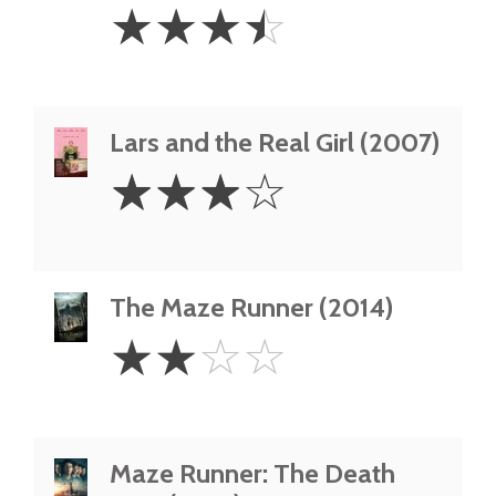
3.5
☆
☆
☆
☆
Stars
Lars and the Real Girl (2007)
3
☆
☆
☆
☆
Stars
The Maze Runner (2014)
2
☆
☆
☆
☆
Stars
Maze Runner: The Death