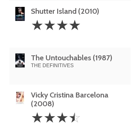
Shutter Island (2010)
4
☆
☆
☆
☆
Stars
The Untouchables (1987)
THE DEFINITIVES
Vicky Cristina Barcelona
(2008)
3.5
☆
☆
☆
☆
Stars