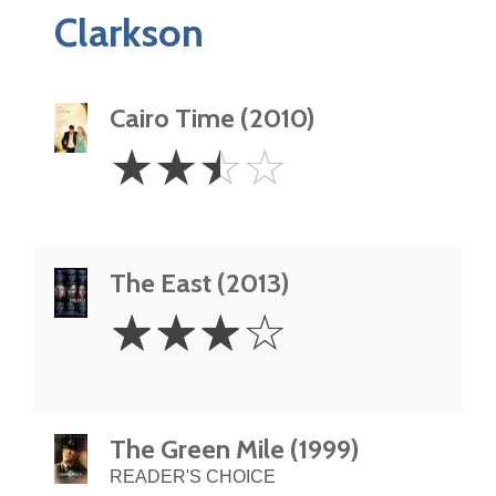
Clarkson
Cairo Time (2010)
2.5
☆
☆
☆
☆
Stars
The East (2013)
3
☆
☆
☆
☆
Stars
The Green Mile (1999)
READER'S CHOICE