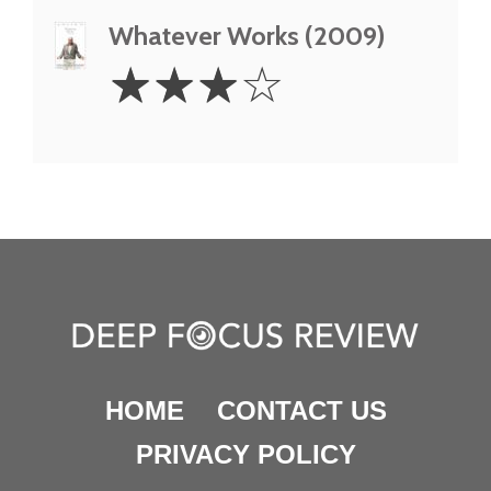
Whatever Works (2009)
3
☆
☆
☆
☆
Stars
HOME
CONTACT US
PRIVACY POLICY