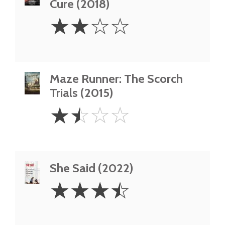
Cure (2018)
2
☆
☆
☆
☆
Stars
Maze Runner: The Scorch
Trials (2015)
1.5
☆
☆
☆
☆
Stars
She Said (2022)
3.5
☆
☆
☆
☆
Stars