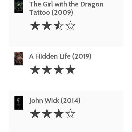
The Girl with the Dragon
Tattoo (2009)
2.5
☆
☆
☆
☆
Stars
A Hidden Life (2019)
4
☆
☆
☆
☆
Stars
John Wick (2014)
3
☆
☆
☆
☆
Stars