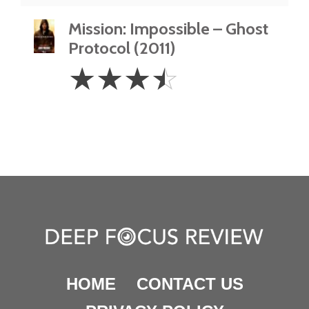
Mission: Impossible – Ghost
Protocol (2011)
3.5
☆
☆
☆
☆
Stars
HOME
CONTACT US