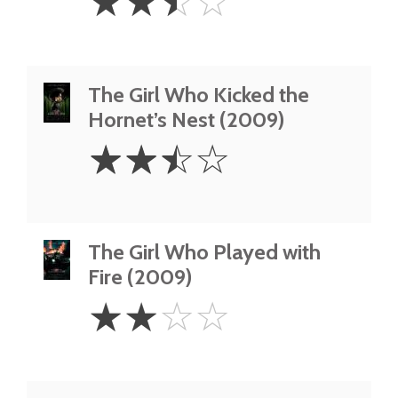
☆
☆
☆
☆
Stars
The Girl Who Kicked the
Hornet’s Nest (2009)
2.5
☆
☆
☆
☆
Stars
The Girl Who Played with
Fire (2009)
2
☆
☆
☆
☆
Stars