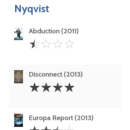
Nyqvist
Abduction (2011)
0.5
☆
☆
☆
☆
Star
Disconnect (2013)
4
☆
☆
☆
☆
Stars
Europa Report (2013)
2.5