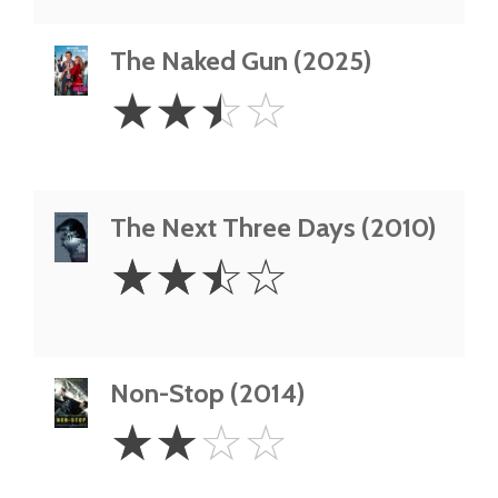
The Naked Gun (2025)
2.5
☆
☆
☆
☆
Stars
The Next Three Days (2010)
2.5
☆
☆
☆
☆
Stars
Non-Stop (2014)
2
☆
☆
☆
☆
Stars