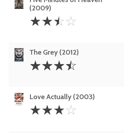
(2009)
2.5
☆
☆
☆
☆
Stars
The Grey (2012)
3.5
☆
☆
☆
☆
Stars
Love Actually (2003)
3
☆
☆
☆
☆
Stars