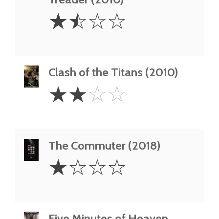
1.5
☆
☆
☆
☆
Stars
Clash of the Titans (2010)
2
☆
☆
☆
☆
Stars
The Commuter (2018)
1
☆
☆
☆
☆
Star
Five Minutes of Heaven