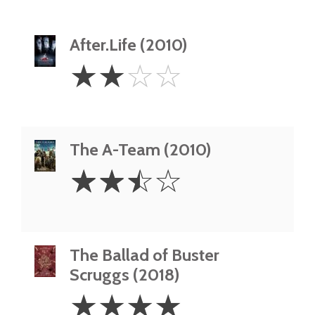
After.Life (2010)
2
☆
☆
☆
☆
Stars
The A-Team (2010)
2.5
☆
☆
☆
☆
Stars
The Ballad of Buster
Scruggs (2018)
4
☆
☆
☆
☆
Stars