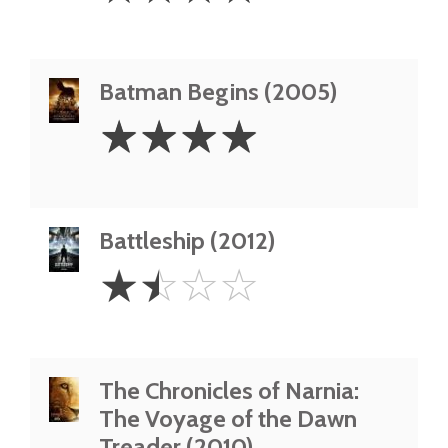
Batman Begins (2005)
4
☆
☆
☆
☆
Stars
Battleship (2012)
1.5
☆
☆
☆
☆
Stars
The Chronicles of Narnia:
The Voyage of the Dawn
Treader (2010)