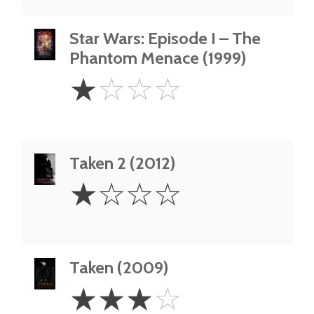
Star Wars: Episode I – The
Phantom Menace (1999)
1
☆
☆
☆
☆
Star
Taken 2 (2012)
1
☆
☆
☆
☆
Star
Taken (2009)
3
☆
☆
☆
☆
Stars