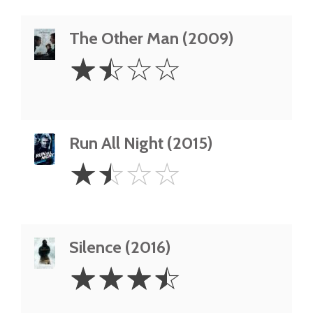
The Other Man (2009)
1.5
☆
☆
☆
☆
Stars
Run All Night (2015)
1.5
☆
☆
☆
☆
Stars
Silence (2016)
3.5
☆
☆
☆
☆
Stars