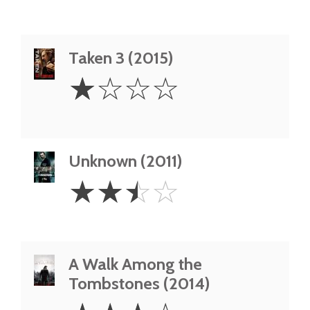
Taken 3 (2015)
1
☆
☆
☆
☆
Star
Unknown (2011)
2.5
☆
☆
☆
☆
Stars
A Walk Among the
Tombstones (2014)
3