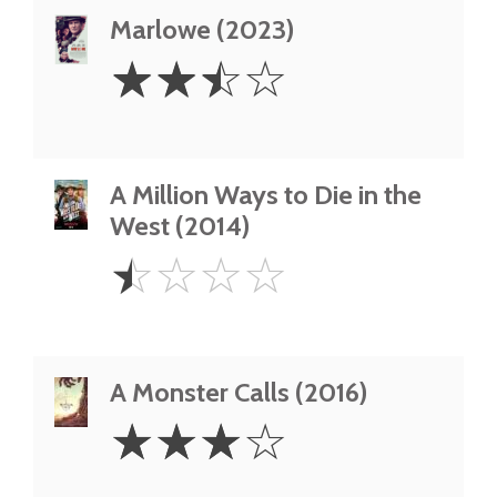
Marlowe (2023)
2.5
☆
☆
☆
☆
Stars
A Million Ways to Die in the
West (2014)
0.5
☆
☆
☆
☆
Star
A Monster Calls (2016)
3
☆
☆
☆
☆
Stars