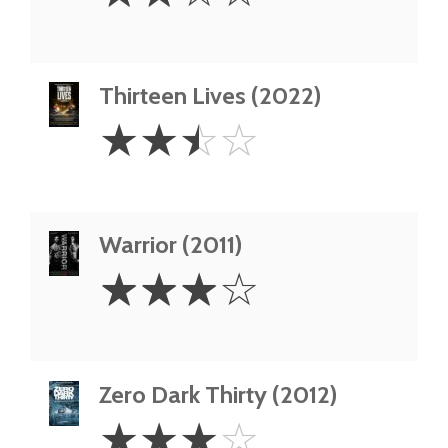
Stars
Thirteen Lives (2022)
2.5
☆
☆
☆
☆
Stars
Warrior (2011)
3
☆
☆
☆
☆
Stars
Zero Dark Thirty (2012)
3
☆
☆
☆
☆