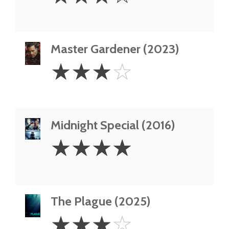
Stars
Master Gardener (2023)
3
☆
☆
☆
☆
Stars
Midnight Special (2016)
4
☆
☆
☆
☆
Stars
The Plague (2025)
3
☆
☆
☆
☆