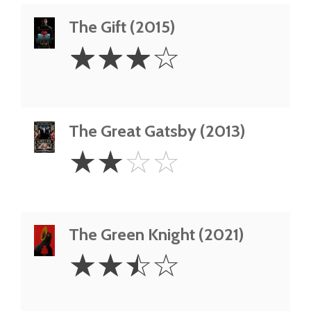
The Gift (2015)
3
☆
☆
☆
☆
Stars
The Great Gatsby (2013)
2
☆
☆
☆
☆
Stars
The Green Knight (2021)
2.5
☆
☆
☆
☆
Stars