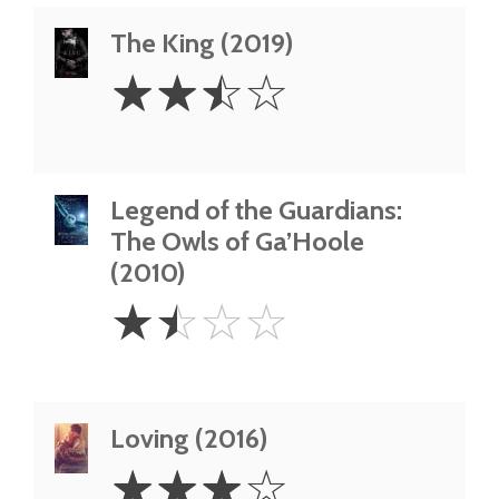
The King (2019)
2.5
☆
☆
☆
☆
Stars
Legend of the Guardians:
The Owls of Ga’Hoole
(2010)
1.5
☆
☆
☆
☆
Stars
Loving (2016)
3
☆
☆
☆
☆