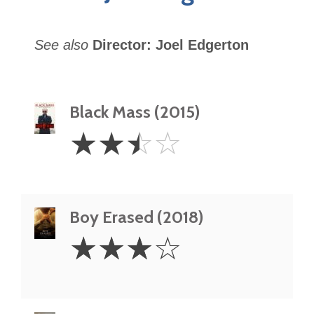
See also
Director: Joel Edgerton
Black Mass (2015)
2.5
☆
☆
☆
☆
Stars
Boy Erased (2018)
3
☆
☆
☆
☆
Stars