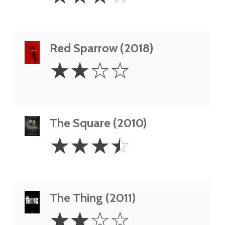
Stars
Red Sparrow (2018)
2
☆
☆
☆
☆
Stars
The Square (2010)
3.5
☆
☆
☆
☆
Stars
The Thing (2011)
2
☆
☆
☆
☆