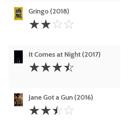
Gringo (2018)
2
☆
☆
☆
☆
Stars
It Comes at Night (2017)
3.5
☆
☆
☆
☆
Stars
Jane Got a Gun (2016)
2.5
☆
☆
☆
☆
Stars