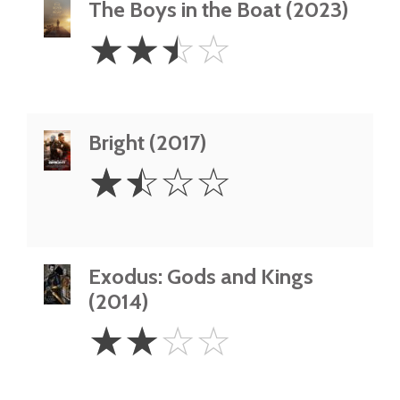
The Boys in the Boat (2023)
2.5
☆
☆
☆
☆
Stars
Bright (2017)
1.5
☆
☆
☆
☆
Stars
Exodus: Gods and Kings
(2014)
2
☆
☆
☆
☆
Stars