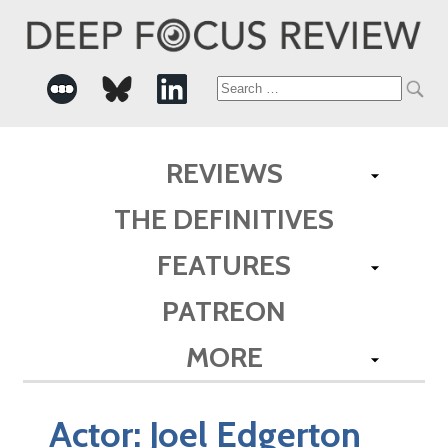
Search
for:
REVIEWS
THE DEFINITIVES
FEATURES
PATREON
MORE
Actor:
Joel Edgerton