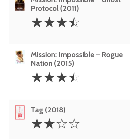
Protocol (2011)
3.5
☆
☆
☆
☆
Stars
Mission: Impossible – Rogue
Nation (2015)
3.5
☆
☆
☆
☆
Stars
Tag (2018)
2
☆
☆
☆
☆
Stars