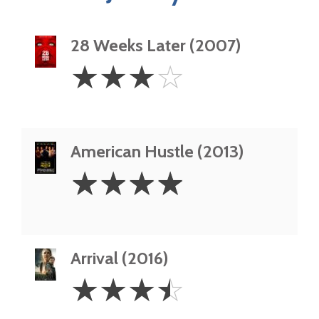
28 Weeks Later (2007)
3
☆
☆
☆
☆
Stars
American Hustle (2013)
4
☆
☆
☆
☆
Stars
Arrival (2016)
3.5
☆
☆
☆
☆
Stars