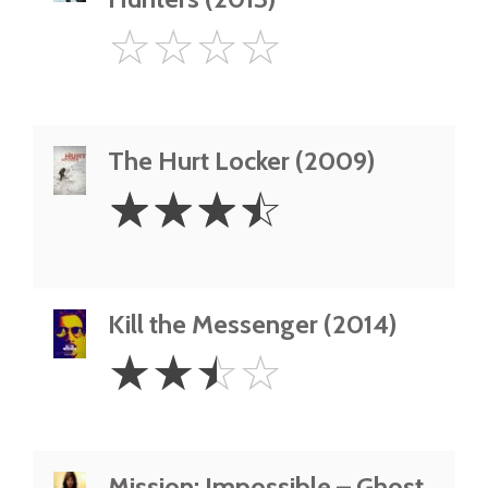
0
☆
☆
☆
☆
Star
The Hurt Locker (2009)
3.5
☆
☆
☆
☆
Stars
Kill the Messenger (2014)
2.5
☆
☆
☆
☆
Stars
Mission: Impossible – Ghost