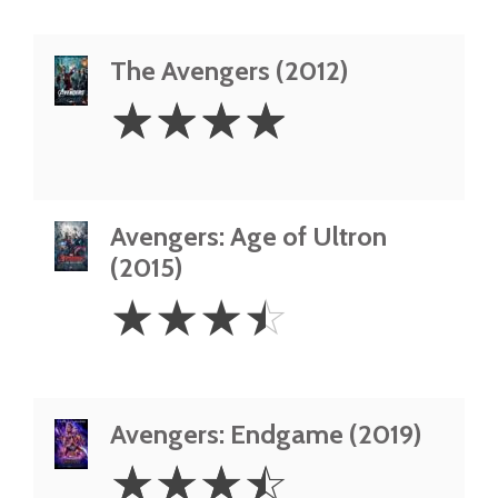
The Avengers (2012)
4
☆
☆
☆
☆
Stars
Avengers: Age of Ultron
(2015)
3.5
☆
☆
☆
☆
Stars
Avengers: Endgame (2019)
3.5
☆
☆
☆
☆
Stars