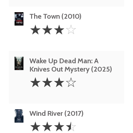
The Town (2010)
3
☆
☆
☆
☆
Stars
Wake Up Dead Man: A
Knives Out Mystery (2025)
3
☆
☆
☆
☆
Stars
Wind River (2017)
3.5
☆
☆
☆
☆
Stars