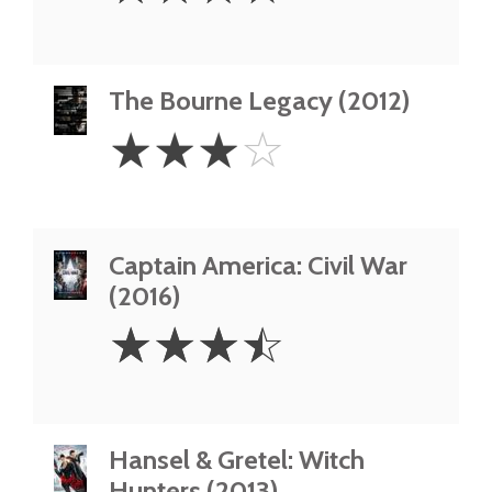
The Bourne Legacy (2012)
3
☆
☆
☆
☆
Stars
Captain America: Civil War
(2016)
3.5
☆
☆
☆
☆
Stars
Hansel & Gretel: Witch
Hunters (2013)