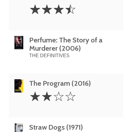
3.5
☆
☆
☆
☆
Stars
Perfume: The Story of a
Murderer (2006)
THE DEFINITIVES
The Program (2016)
2
☆
☆
☆
☆
Stars
Straw Dogs (1971)