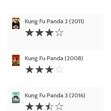
Kung Fu Panda 2 (2011)
3
☆
☆
☆
☆
Stars
Kung Fu Panda (2008)
3
☆
☆
☆
☆
Stars
Kung Fu Panda 3 (2016)
2.5
☆
☆
☆
☆
Stars