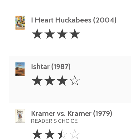
I Heart Huckabees (2004)
4
☆
☆
☆
☆
Stars
Ishtar (1987)
3
☆
☆
☆
☆
Stars
Kramer vs. Kramer (1979)
READER'S CHOICE
2.5
☆
☆
☆
☆
Stars