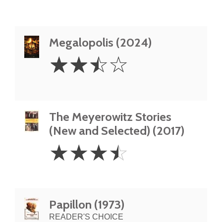
Megalopolis (2024)
2.5
☆
☆
☆
☆
Stars
The Meyerowitz Stories
(New and Selected) (2017)
3.5
☆
☆
☆
☆
Stars
Papillon (1973)
READER'S CHOICE