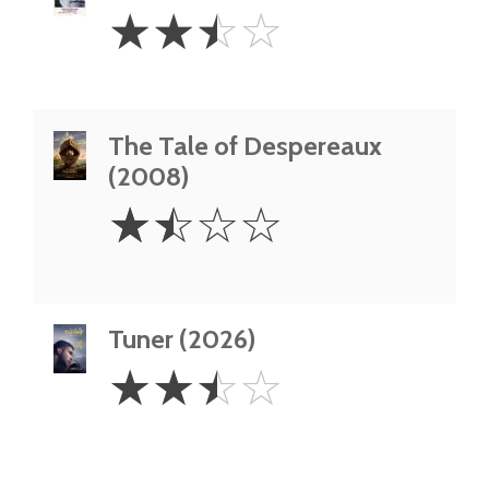
2.5
☆
☆
☆
☆
Stars
The Tale of Despereaux
(2008)
1.5
☆
☆
☆
☆
Stars
Tuner (2026)
2.5
☆
☆
☆
☆
Stars