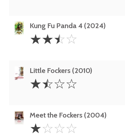
Kung Fu Panda 4 (2024)
2.5
☆
☆
☆
☆
Stars
Little Fockers (2010)
1.5
☆
☆
☆
☆
Stars
Meet the Fockers (2004)
1
☆
☆
☆
☆
Star