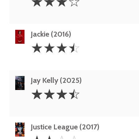
☆
☆
☆
☆
Stars
Jackie (2016)
3.5
☆
☆
☆
☆
Stars
Jay Kelly (2025)
3.5
☆
☆
☆
☆
Stars
Justice League (2017)
2