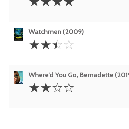
☆
☆
☆
☆
Stars
Watchmen (2009)
2.5
☆
☆
☆
☆
Stars
Where’d You Go, Bernadette (201
2
☆
☆
☆
☆
Stars