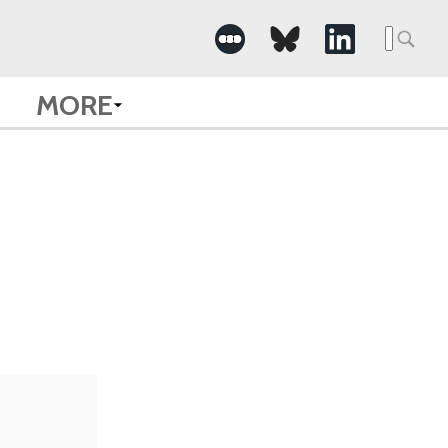
Searc
for:
MORE