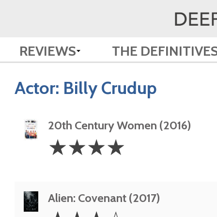
REVIEWS
THE DEFINITIVE
Actor:
Billy Crudup
20th Century Women (2016)
4
☆
☆
☆
☆
Stars
Alien: Covenant (2017)
3