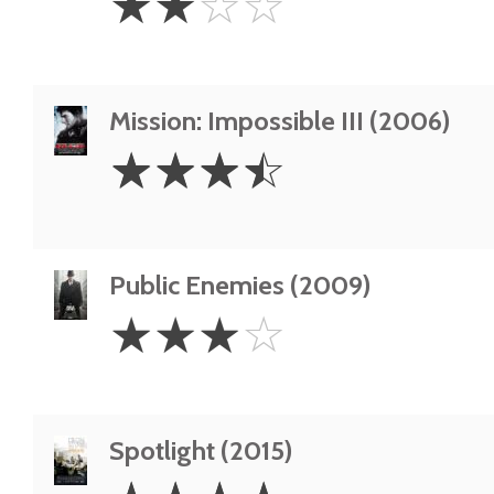
☆
☆
☆
☆
Stars
Mission: Impossible III (2006)
3.5
☆
☆
☆
☆
Stars
Public Enemies (2009)
3
☆
☆
☆
☆
Stars
Spotlight (2015)
4