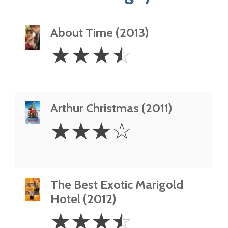
About Time (2013)
3.5
☆
☆
☆
☆
Stars
Arthur Christmas (2011)
3
☆
☆
☆
☆
Stars
The Best Exotic Marigold
Hotel (2012)
3.5
☆
☆
☆
☆
Stars