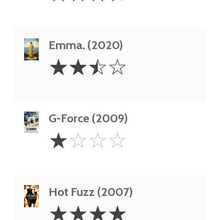
Emma. (2020)
2.5
☆
☆
☆
☆
Stars
G-Force (2009)
1
☆
☆
☆
☆
Star
Hot Fuzz (2007)
4
☆
☆
☆
☆
Stars