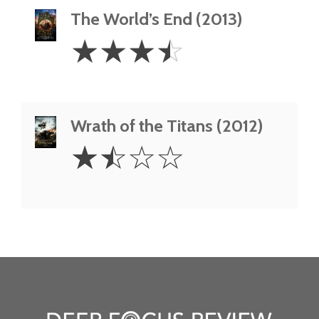
The World’s End (2013)
3.5
☆
☆
☆
☆
Stars
Wrath of the Titans (2012)
1.5
☆
☆
☆
☆
Stars