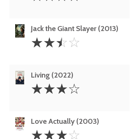
Jack the Giant Slayer (2013)
2.5
☆
☆
☆
☆
Stars
Living (2022)
3
☆
☆
☆
☆
Stars
Love Actually (2003)
3
☆
☆
☆
☆
Stars