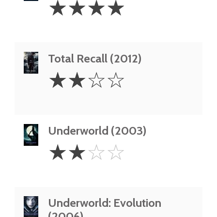
☆
☆
☆
☆
Stars
Total Recall (2012)
2
☆
☆
☆
☆
Stars
Underworld (2003)
2
☆
☆
☆
☆
Stars
Underworld: Evolution
(2006)