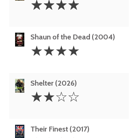
☆
☆
☆
☆
Stars
Shaun of the Dead (2004)
4
☆
☆
☆
☆
Stars
Shelter (2026)
2
☆
☆
☆
☆
Stars
Their Finest (2017)
4