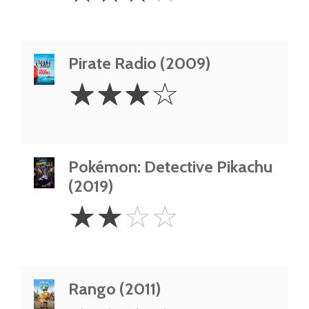
Pirate Radio (2009)
3
☆
☆
☆
☆
Stars
Pokémon: Detective Pikachu
(2019)
2
☆
☆
☆
☆
Stars
Rango (2011)
4