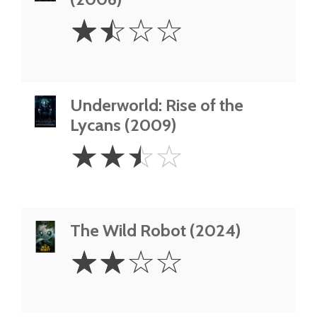
1.5
☆
☆
☆
☆
Stars
Underworld: Rise of the
Lycans (2009)
2.5
☆
☆
☆
☆
Stars
The Wild Robot (2024)
2
☆
☆
☆
☆
Stars