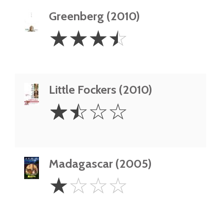
Greenberg (2010)
3.5
☆
☆
☆
☆
Stars
Little Fockers (2010)
1.5
☆
☆
☆
☆
Stars
Madagascar (2005)
1
☆
☆
☆
☆
Star