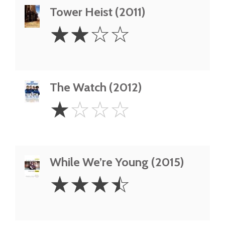
Tower Heist (2011)
2
☆
☆
☆
☆
Stars
The Watch (2012)
1
☆
☆
☆
☆
Star
While We’re Young (2015)
3.5
☆
☆
☆
☆
Stars