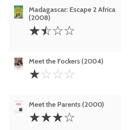
Madagascar: Escape 2 Africa
(2008)
1.5
☆
☆
☆
☆
Stars
Meet the Fockers (2004)
1
☆
☆
☆
☆
Star
Meet the Parents (2000)
3
☆
☆
☆
☆
Stars