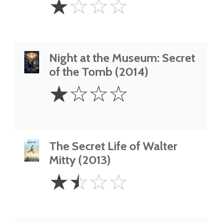
☆
☆
☆
☆
Star
Night at the Museum: Secret
of the Tomb (2014)
1
☆
☆
☆
☆
Star
The Secret Life of Walter
Mitty (2013)
1.5
☆
☆
☆
☆
Stars