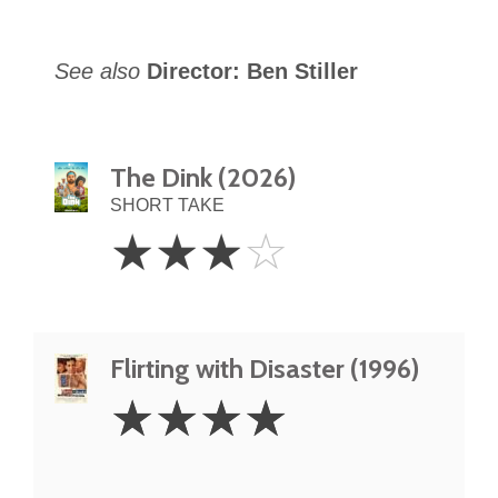
See also
Director: Ben Stiller
The Dink (2026)
SHORT TAKE
3
☆
☆
☆
☆
Stars
Flirting with Disaster (1996)
4
☆
☆
☆
☆
Stars