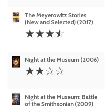
The Meyerowitz Stories
(New and Selected) (2017)
3.5
☆
☆
☆
☆
Stars
Night at the Museum (2006)
2
☆
☆
☆
☆
Stars
Night at the Museum: Battle
of the Smithsonian (2009)
1