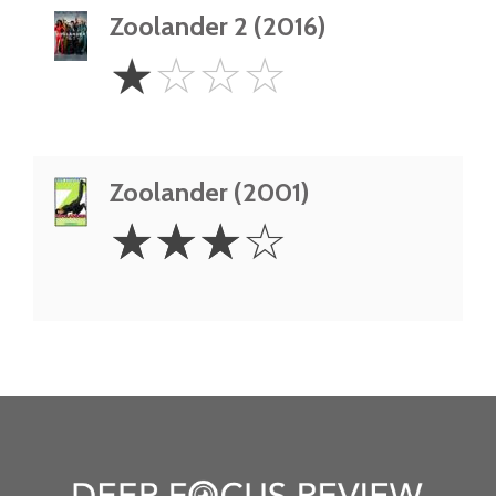
Zoolander 2 (2016)
1
☆
☆
☆
☆
Star
Zoolander (2001)
3
☆
☆
☆
☆
Stars