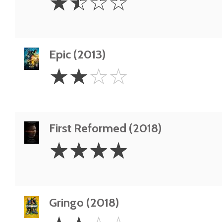
☆
☆
☆
☆
Stars
Epic (2013)
2
☆
☆
☆
☆
Stars
First Reformed (2018)
4
☆
☆
☆
☆
Stars
Gringo (2018)
2