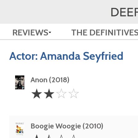
REVIEWS
THE DEFINITIVE
Actor:
Amanda Seyfried
Anon (2018)
2
☆
☆
☆
☆
Stars
Boogie Woogie (2010)
1.5