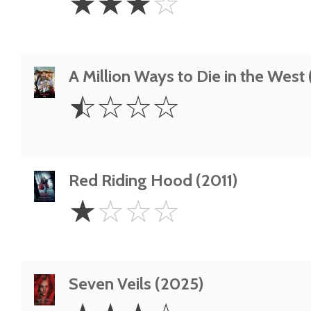
☆
☆
☆
☆
Stars
A Million Ways to Die in the West
0.5
☆
☆
☆
☆
Star
Red Riding Hood (2011)
1
☆
☆
☆
☆
Star
Seven Veils (2025)
3