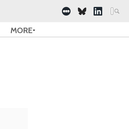
Searc
for:
MORE