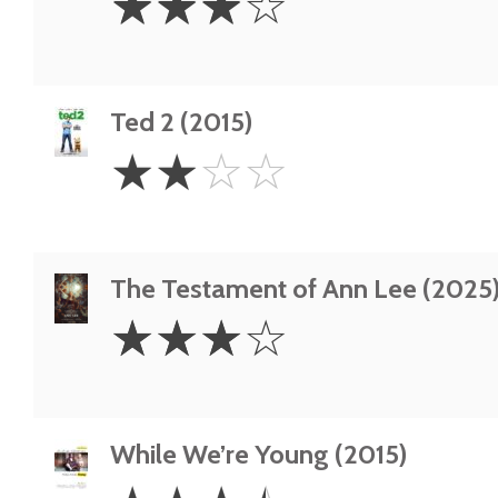
☆
☆
☆
☆
Stars
Ted 2 (2015)
2
☆
☆
☆
☆
Stars
The Testament of Ann Lee (2025
3
☆
☆
☆
☆
Stars
While We’re Young (2015)
3.5