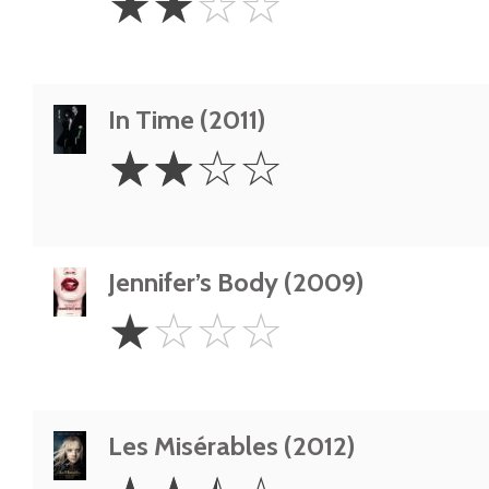
☆
☆
☆
☆
Stars
In Time (2011)
2
☆
☆
☆
☆
Stars
Jennifer’s Body (2009)
1
☆
☆
☆
☆
Star
Les Misérables (2012)
2.5