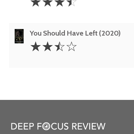
☆
☆
☆
☆
Stars
You Should Have Left (2020)
2.5
☆
☆
☆
☆
Stars