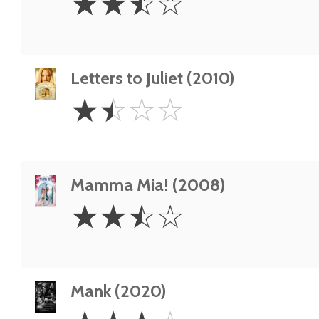
☆
☆
☆
☆
Stars
Letters to Juliet (2010)
1.5
☆
☆
☆
☆
Stars
Mamma Mia! (2008)
2.5
☆
☆
☆
☆
Stars
Mank (2020)
3