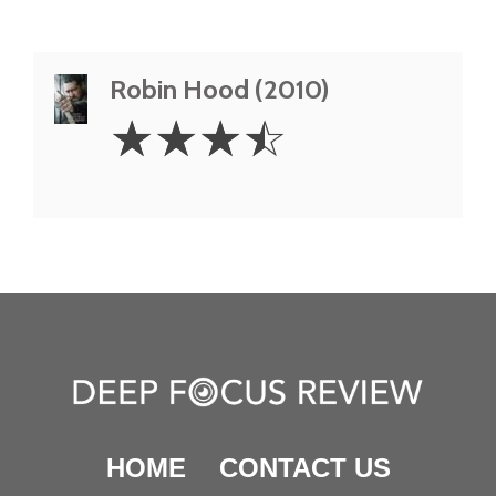
Robin Hood (2010)
3.5
☆
☆
☆
☆
Stars
HOME
CONTACT US