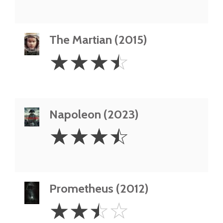
The Martian (2015)
3.5
☆
☆
☆
☆
Stars
Napoleon (2023)
3.5
☆
☆
☆
☆
Stars
Prometheus (2012)
2.5
☆
☆
☆
☆
Stars