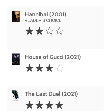
Hannibal (2001)
READER'S CHOICE
2
☆
☆
☆
☆
Stars
House of Gucci (2021)
3
☆
☆
☆
☆
Stars
The Last Duel (2021)
4
☆
☆
☆
☆
Stars