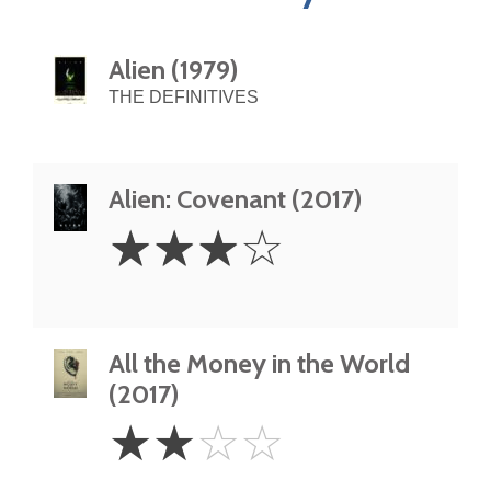
Alien (1979)
THE DEFINITIVES
Alien: Covenant (2017)
3
☆
☆
☆
☆
Stars
All the Money in the World
(2017)
2
☆
☆
☆
☆
Stars