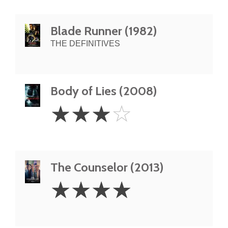
Blade Runner (1982)
THE DEFINITIVES
Body of Lies (2008)
3
☆
☆
☆
☆
Stars
The Counselor (2013)
4
☆
☆
☆
☆
Stars