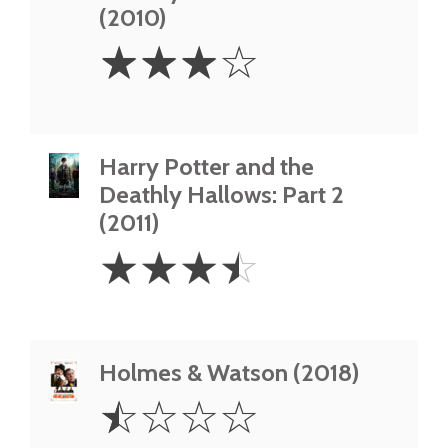
(2010)
3
☆
☆
☆
☆
Stars
Harry Potter and the
Deathly Hallows: Part 2
(2011)
3.5
☆
☆
☆
☆
Stars
Holmes & Watson (2018)
0.5
☆
☆
☆
☆
Star