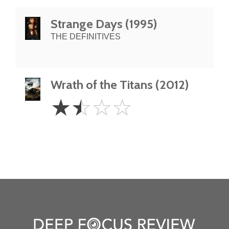
Strange Days (1995)
THE DEFINITIVES
Wrath of the Titans (2012)
1.5
☆
☆
☆
☆
Stars