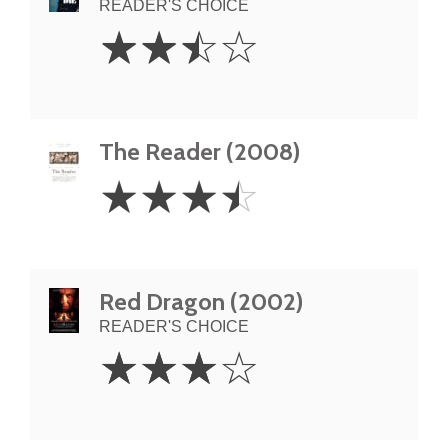
READER'S CHOICE
2.5
☆
☆
☆
☆
Stars
The Reader (2008)
3.5
☆
☆
☆
☆
Stars
Red Dragon (2002)
READER'S CHOICE
3
☆
☆
☆
☆
Stars