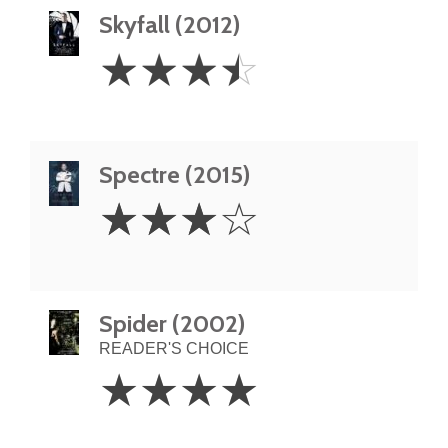
Skyfall (2012)
3.5
☆
☆
☆
☆
Stars
Spectre (2015)
3
☆
☆
☆
☆
Stars
Spider (2002)
READER'S CHOICE
4
☆
☆
☆
☆
Stars