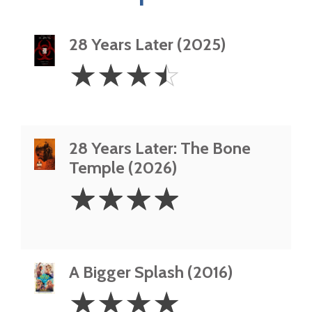
28 Years Later (2025)
3.5
☆
☆
☆
☆
Stars
28 Years Later: The Bone
Temple (2026)
4
☆
☆
☆
☆
Stars
A Bigger Splash (2016)
4
☆
☆
☆
☆
Stars