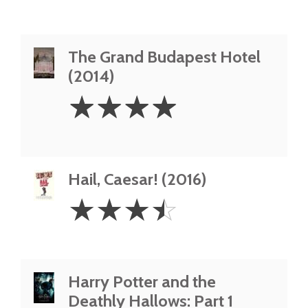
The Grand Budapest Hotel
(2014)
4
☆
☆
☆
☆
Stars
Hail, Caesar! (2016)
3.5
☆
☆
☆
☆
Stars
Harry Potter and the
Deathly Hallows: Part 1