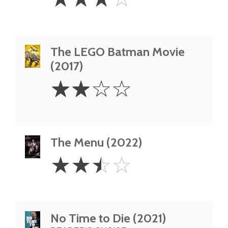
Stars
The LEGO Batman Movie
(2017)
2
☆
☆
☆
☆
Stars
The Menu (2022)
2.5
☆
☆
☆
☆
Stars
No Time to Die (2021)