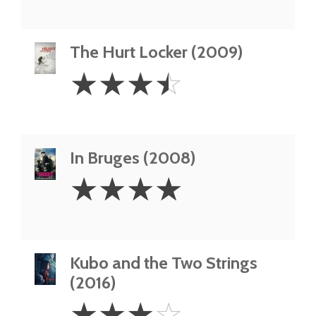
The Hurt Locker (2009)
3.5
☆
☆
☆
☆
Stars
In Bruges (2008)
4
☆
☆
☆
☆
Stars
Kubo and the Two Strings
(2016)
3
☆
☆
☆
☆