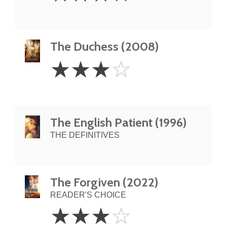
The Duchess (2008)
3
☆
☆
☆
☆
Stars
The English Patient (1996)
THE DEFINITIVES
The Forgiven (2022)
READER'S CHOICE
3
☆
☆
☆
☆
Stars