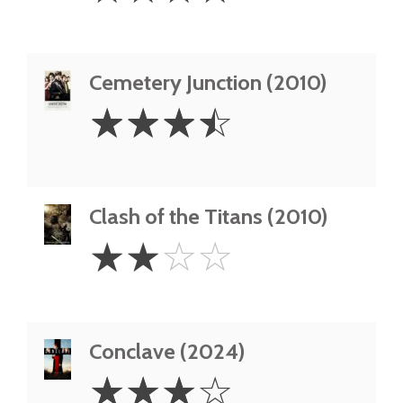
Cemetery Junction (2010)
3.5
☆
☆
☆
☆
Stars
Clash of the Titans (2010)
2
☆
☆
☆
☆
Stars
Conclave (2024)
3
☆
☆
☆
☆
Stars