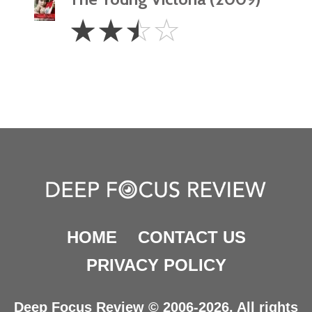
2.5
☆
☆
☆
☆
Stars
HOME
CONTACT US
PRIVACY POLICY
Deep Focus Review © 2006-2026. All rights