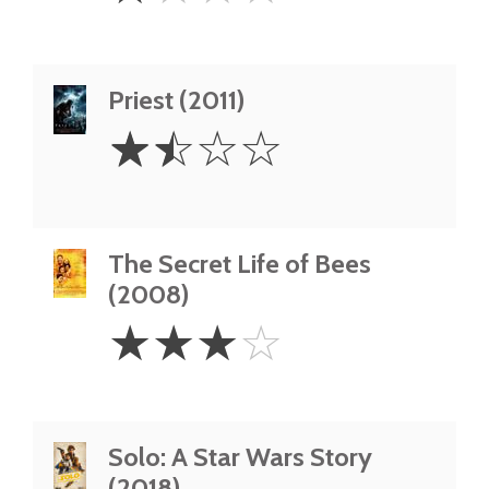
Priest (2011)
1.5
☆
☆
☆
☆
Stars
The Secret Life of Bees
(2008)
3
☆
☆
☆
☆
Stars
Solo: A Star Wars Story
(2018)