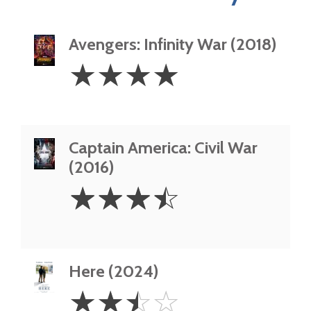
Avengers: Infinity War (2018)
4
☆
☆
☆
☆
Stars
Captain America: Civil War
(2016)
3.5
☆
☆
☆
☆
Stars
Here (2024)
2.5
☆
☆
☆
☆
Stars