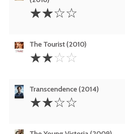
2
☆
☆
☆
☆
Stars
The Tourist (2010)
2
☆
☆
☆
☆
Stars
Transcendence (2014)
2
☆
☆
☆
☆
Stars
The Young Victoria (2009)