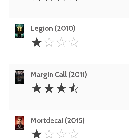
Legion (2010)
1
☆
☆
☆
☆
Star
Margin Call (2011)
3.5
☆
☆
☆
☆
Stars
Mortdecai (2015)
1
☆
☆
☆
☆
Star