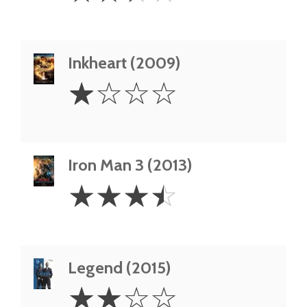
Inkheart (2009)
1
☆
☆
☆
☆
Star
Iron Man 3 (2013)
3.5
☆
☆
☆
☆
Stars
Legend (2015)
2
☆
☆
☆
☆
Stars