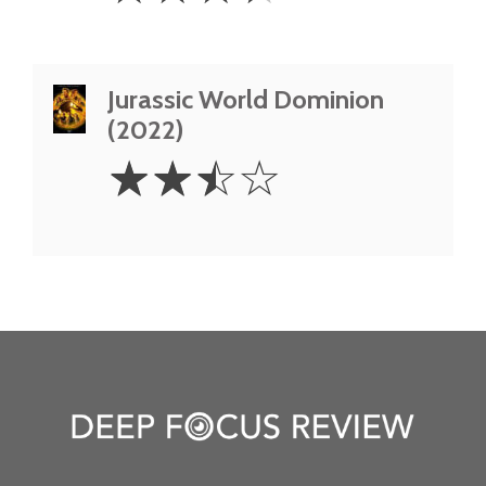
Jurassic World Dominion
(2022)
2.5
☆
☆
☆
☆
Stars