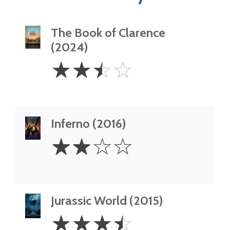
The Book of Clarence
(2024)
2.5
☆
☆
☆
☆
Stars
Inferno (2016)
2
☆
☆
☆
☆
Stars
Jurassic World (2015)
3.5
☆
☆
☆
☆
Stars