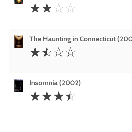
2
☆
☆
☆
☆
Stars
The Haunting in Connecticut (20
1.5
☆
☆
☆
☆
Stars
Insomnia (2002)
3.5
☆
☆
☆
☆
Stars