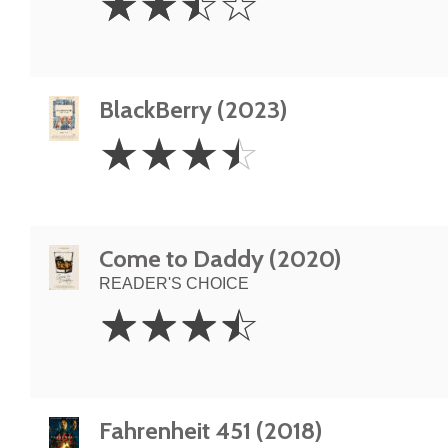
☆
☆
☆
☆
Stars
BlackBerry (2023)
3.5
☆
☆
☆
☆
Stars
Come to Daddy (2020)
READER'S CHOICE
3.5
☆
☆
☆
☆
Stars
Fahrenheit 451 (2018)