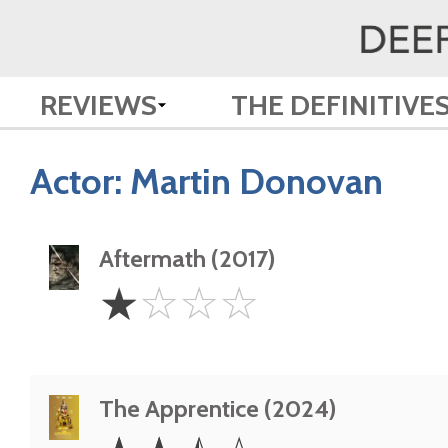
REVIEWS
THE DEFINITIVE
Actor:
Martin Donovan
Aftermath (2017)
1
☆
☆
☆
☆
Star
The Apprentice (2024)
2.5