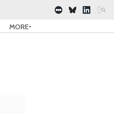
Searc
for:
MORE