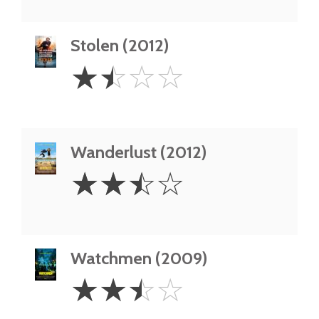
Stolen (2012)
1.5
☆
☆
☆
☆
Stars
Wanderlust (2012)
2.5
☆
☆
☆
☆
Stars
Watchmen (2009)
2.5
☆
☆
☆
☆
Stars