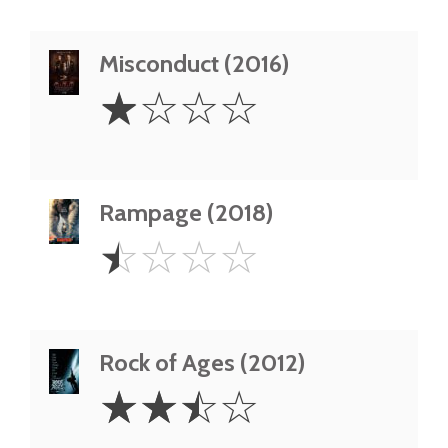
Misconduct (2016)
1
☆
☆
☆
☆
Star
Rampage (2018)
0.5
☆
☆
☆
☆
Star
Rock of Ages (2012)
2.5
☆
☆
☆
☆
Stars