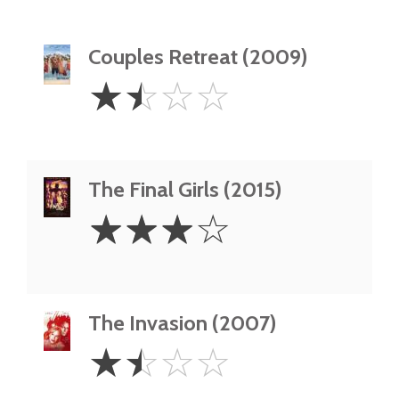
Couples Retreat (2009)
1.5
☆
☆
☆
☆
Stars
The Final Girls (2015)
3
☆
☆
☆
☆
Stars
The Invasion (2007)
1.5
☆
☆
☆
☆
Stars