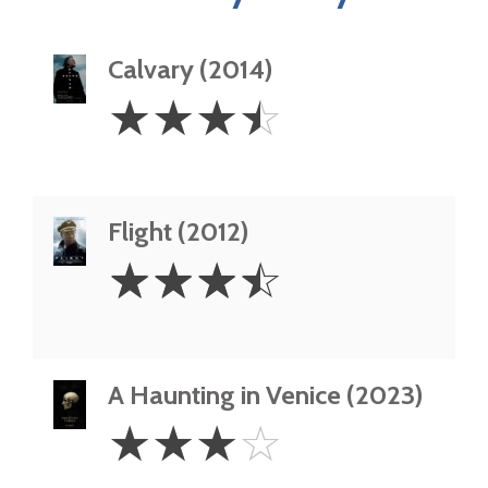
Calvary (2014)
3.5
☆
☆
☆
☆
Stars
Flight (2012)
3.5
☆
☆
☆
☆
Stars
A Haunting in Venice (2023)
3
☆
☆
☆
☆
Stars