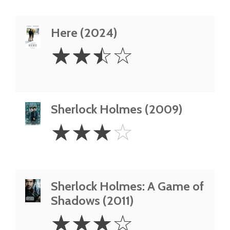
Here (2024)
2.5
☆
☆
☆
☆
Stars
Sherlock Holmes (2009)
3
☆
☆
☆
☆
Stars
Sherlock Holmes: A Game of
Shadows (2011)
3
☆
☆
☆
☆
Stars