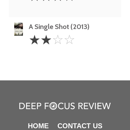
A Single Shot (2013)
2
☆
☆
☆
☆
Stars
HOME
CONTACT US