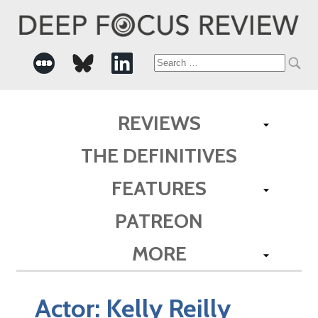
Search
for:
REVIEWS
THE DEFINITIVES
FEATURES
PATREON
MORE
Actor:
Kelly Reilly