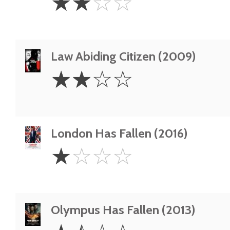
☆
☆
☆
☆
Stars
Law Abiding Citizen (2009)
2
☆
☆
☆
☆
Stars
London Has Fallen (2016)
1
☆
☆
☆
☆
Star
Olympus Has Fallen (2013)
1.5