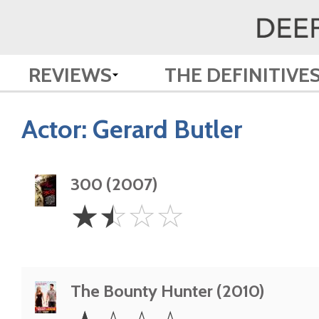
REVIEWS
THE DEFINITIVE
Actor:
Gerard Butler
300 (2007)
1.5
☆
☆
☆
☆
Stars
The Bounty Hunter (2010)
1