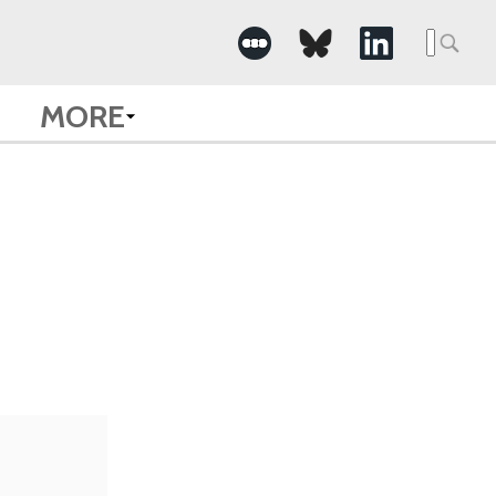
Searc
for:
MORE