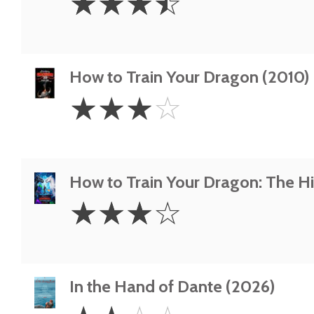
☆
☆
☆
☆
Stars
How to Train Your Dragon (2010)
3
☆
☆
☆
☆
Stars
How to Train Your Dragon: The H
3
☆
☆
☆
☆
Stars
In the Hand of Dante (2026)
2