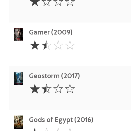
☆
☆
☆
☆
Star
Gamer (2009)
1.5
☆
☆
☆
☆
Stars
Geostorm (2017)
1.5
☆
☆
☆
☆
Stars
Gods of Egypt (2016)
0.5