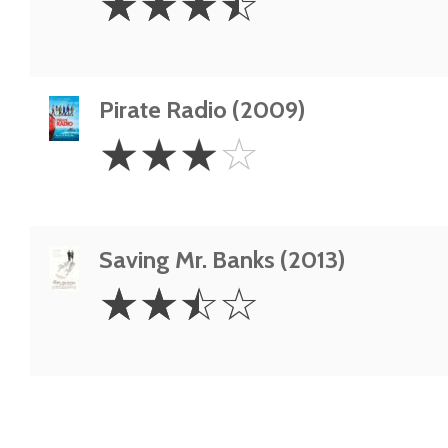
☆
☆
☆
☆
Stars
Pirate Radio (2009)
3
☆
☆
☆
☆
Stars
Saving Mr. Banks (2013)
2.5
☆
☆
☆
☆
Stars