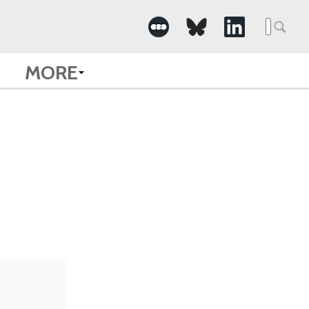
Searc
for:
MORE