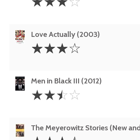
☆
☆
☆
☆
Stars
Love Actually (2003)
3
☆
☆
☆
☆
Stars
Men in Black III (2012)
2.5
☆
☆
☆
☆
Stars
The Meyerowitz Stories (New and
3.5