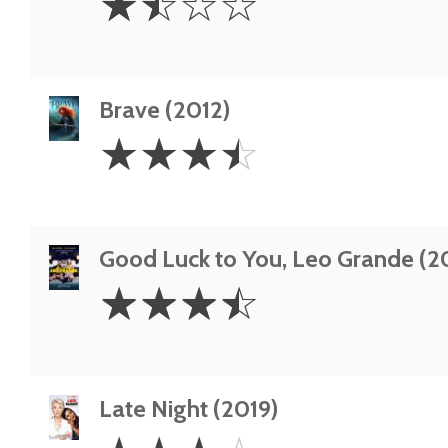
☆
☆
☆
☆
Stars
Brave (2012)
3.5
☆
☆
☆
☆
Stars
Good Luck to You, Leo Grande (2
3.5
☆
☆
☆
☆
Stars
Late Night (2019)
3