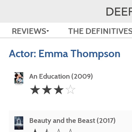
REVIEWS
THE DEFINITIVE
Actor:
Emma Thompson
An Education (2009)
3
☆
☆
☆
☆
Stars
Beauty and the Beast (2017)
1.5