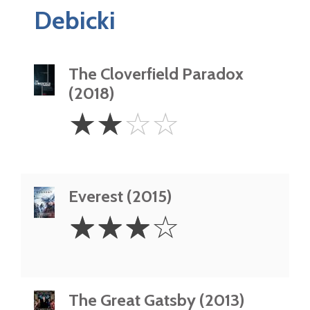
Debicki
The Cloverfield Paradox
(2018)
2
☆
☆
☆
☆
Stars
Everest (2015)
3
☆
☆
☆
☆
Stars
The Great Gatsby (2013)