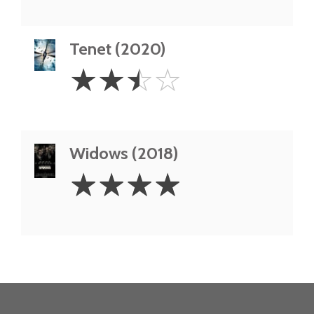
Tenet (2020)
2.5
☆
☆
☆
☆
Stars
Widows (2018)
4
☆
☆
☆
☆
Stars