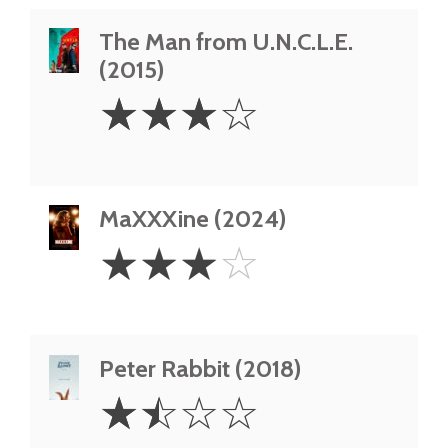
The Man from U.N.C.L.E.
(2015)
3
☆
☆
☆
☆
Stars
MaXXXine (2024)
3
☆
☆
☆
☆
Stars
Peter Rabbit (2018)
1.5
☆
☆
☆
☆
Stars