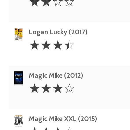
☆
☆
☆
☆
Stars
Logan Lucky (2017)
3.5
☆
☆
☆
☆
Stars
Magic Mike (2012)
3
☆
☆
☆
☆
Stars
Magic Mike XXL (2015)
3.5