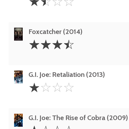
☆
☆
☆
☆
Stars
Foxcatcher (2014)
3.5
☆
☆
☆
☆
Stars
G.I. Joe: Retaliation (2013)
1
☆
☆
☆
☆
Star
G.I. Joe: The Rise of Cobra (2009)
1