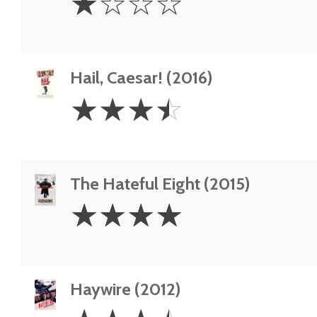
☆
☆
☆
☆
Star
Hail, Caesar! (2016)
3.5
☆
☆
☆
☆
Stars
The Hateful Eight (2015)
4
☆
☆
☆
☆
Stars
Haywire (2012)
3.5