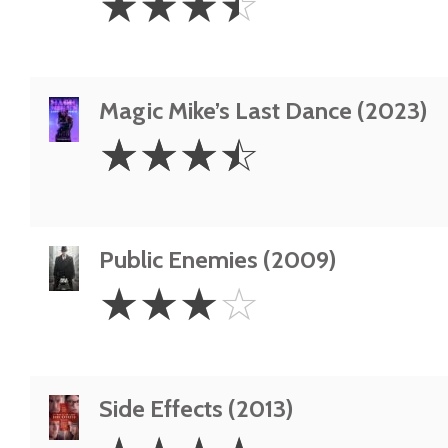
☆
☆
☆
☆
Stars
Magic Mike’s Last Dance (2023)
3.5
☆
☆
☆
☆
Stars
Public Enemies (2009)
3
☆
☆
☆
☆
Stars
Side Effects (2013)
4