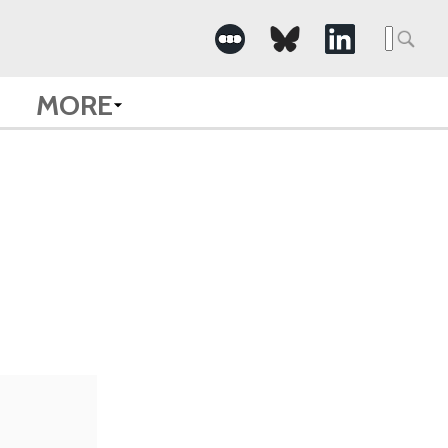
Searc
for:
MORE