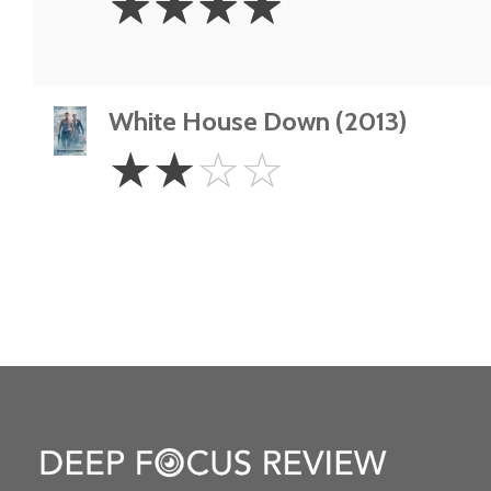
☆
☆
☆
☆
Stars
White House Down (2013)
2
☆
☆
☆
☆
Stars