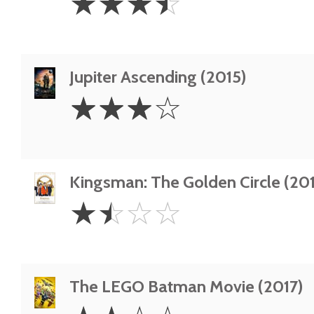
☆
☆
☆
☆
Stars
Jupiter Ascending (2015)
3
☆
☆
☆
☆
Stars
Kingsman: The Golden Circle (201
1.5
☆
☆
☆
☆
Stars
The LEGO Batman Movie (2017)
2