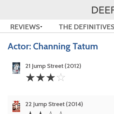
REVIEWS
THE DEFINITIVE
Actor:
Channing Tatum
21 Jump Street (2012)
3
☆
☆
☆
☆
Stars
22 Jump Street (2014)
2