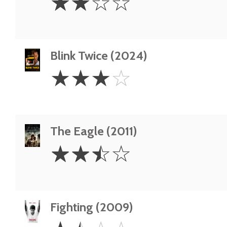
☆
☆
☆
☆
Stars
Blink Twice (2024)
3
☆
☆
☆
☆
Stars
The Eagle (2011)
2.5
☆
☆
☆
☆
Stars
Fighting (2009)
1.5