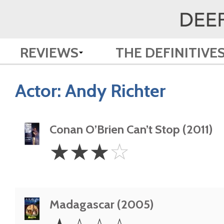
REVIEWS
THE DEFINITIVE
Actor:
Andy Richter
Conan O’Brien Can’t Stop (2011)
3
☆
☆
☆
☆
Stars
Madagascar (2005)
1