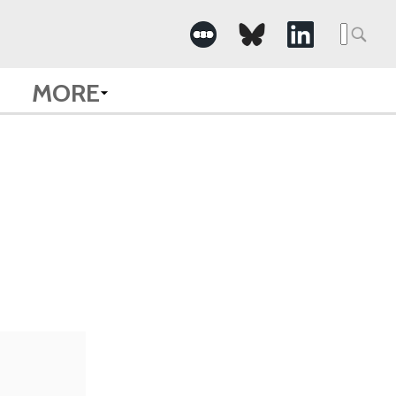
Searc
for:
MORE