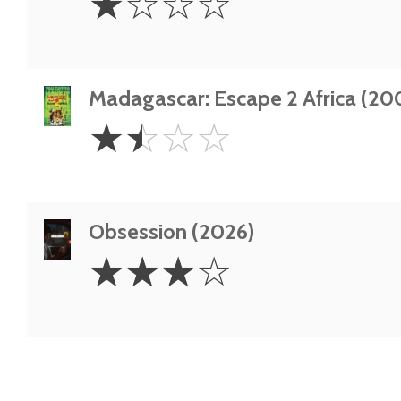
☆
☆
☆
☆
Star
Madagascar: Escape 2 Africa (20
1.5
☆
☆
☆
☆
Stars
Obsession (2026)
3
☆
☆
☆
☆
Stars