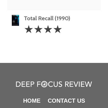
Total Recall (1990)
4
☆
☆
☆
☆
Stars
HOME
CONTACT US