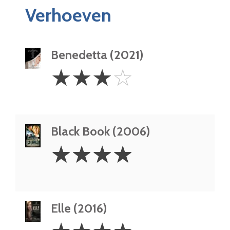
Verhoeven
Benedetta (2021)
3
☆
☆
☆
☆
Stars
Black Book (2006)
4
☆
☆
☆
☆
Stars
Elle (2016)
4