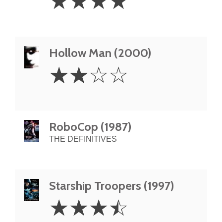
☆
☆
☆
☆
Stars
Hollow Man (2000)
2
☆
☆
☆
☆
Stars
RoboCop (1987)
THE DEFINITIVES
Starship Troopers (1997)
3.5
☆
☆
☆
☆
Stars