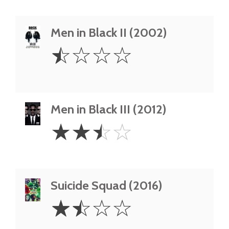
Men in Black II (2002)
0.5
☆
☆
☆
☆
Star
Men in Black III (2012)
2.5
☆
☆
☆
☆
Stars
Suicide Squad (2016)
1.5
☆
☆
☆
☆
Stars