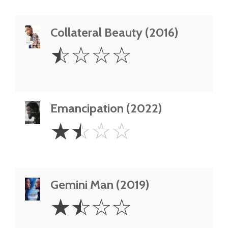
Collateral Beauty (2016)
0.5
☆
☆
☆
☆
Star
Emancipation (2022)
1.5
☆
☆
☆
☆
Stars
Gemini Man (2019)
1.5
☆
☆
☆
☆
Stars