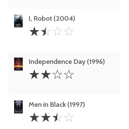
I, Robot (2004)
1.5
☆
☆
☆
☆
Stars
Independence Day (1996)
2
☆
☆
☆
☆
Stars
Men in Black (1997)
2.5
☆
☆
☆
☆
Stars