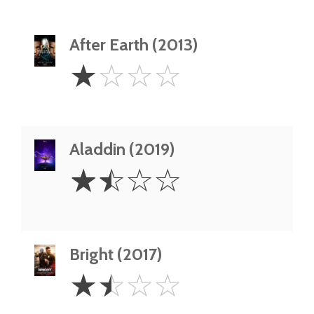
After Earth (2013)
1
☆
☆
☆
☆
Star
Aladdin (2019)
1.5
☆
☆
☆
☆
Stars
Bright (2017)
1.5
☆
☆
☆
☆
Stars