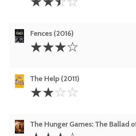
☆
☆
☆
☆
Stars
Fences (2016)
3
☆
☆
☆
☆
Stars
The Help (2011)
2
☆
☆
☆
☆
Stars
The Hunger Games: The Ballad of
3