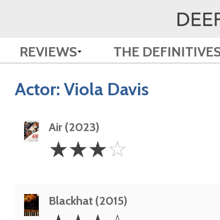
REVIEWS
THE DEFINITIVE
Actor:
Viola Davis
Air (2023)
3
☆
☆
☆
☆
Stars
Blackhat (2015)
3