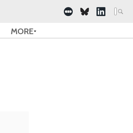
Searc
for:
MORE