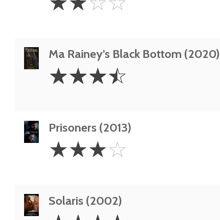
☆
☆
☆
☆
Stars
Ma Rainey’s Black Bottom (2020)
3.5
☆
☆
☆
☆
Stars
Prisoners (2013)
3
☆
☆
☆
☆
Stars
Solaris (2002)
4