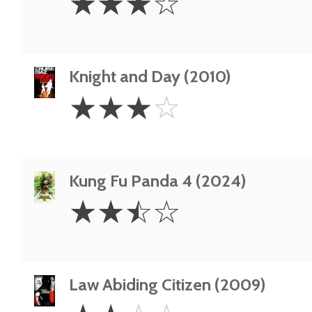
☆
☆
☆
☆
Stars
Knight and Day (2010)
3
☆
☆
☆
☆
Stars
Kung Fu Panda 4 (2024)
2.5
☆
☆
☆
☆
Stars
Law Abiding Citizen (2009)
2