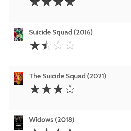
☆
☆
☆
☆
Stars
Suicide Squad (2016)
1.5
☆
☆
☆
☆
Stars
The Suicide Squad (2021)
3
☆
☆
☆
☆
Stars
Widows (2018)
4