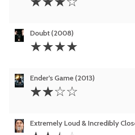
☆
☆
☆
☆
Stars
Doubt (2008)
4
☆
☆
☆
☆
Stars
Ender’s Game (2013)
2
☆
☆
☆
☆
Stars
Extremely Loud & Incredibly Clos
2.5