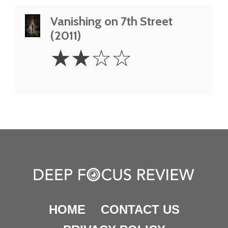
Vanishing on 7th Street
(2011)
2
☆
☆
☆
☆
Stars
HOME
CONTACT US