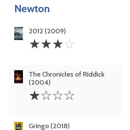
Newton
2012 (2009)
3
☆
☆
☆
☆
Stars
The Chronicles of Riddick
(2004)
1
☆
☆
☆
☆
Star
Gringo (2018)