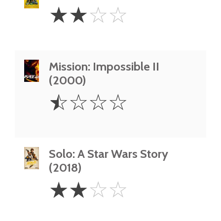
2
☆
☆
☆
☆
Stars
Mission: Impossible II
(2000)
0.5
☆
☆
☆
☆
Star
Solo: A Star Wars Story
(2018)
2
☆
☆
☆
☆
Stars