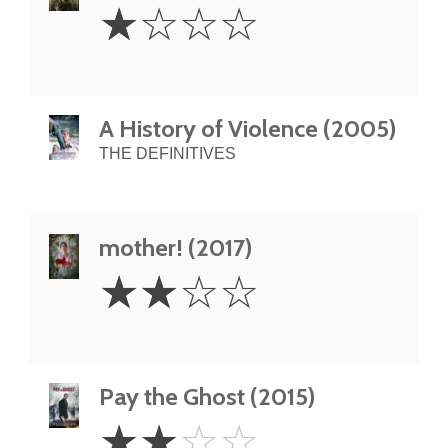
1
☆
☆
☆
☆
Star
A History of Violence (2005)
THE DEFINITIVES
mother! (2017)
2
☆
☆
☆
☆
Stars
Pay the Ghost (2015)
2
☆
☆
☆
☆