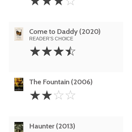
☆
☆
☆
☆
Stars
Come to Daddy (2020)
READER'S CHOICE
3.5
☆
☆
☆
☆
Stars
The Fountain (2006)
2
☆
☆
☆
☆
Stars
Haunter (2013)