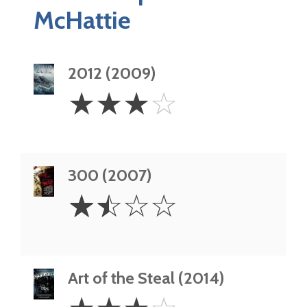
McHattie
2012 (2009)
3
☆
☆
☆
☆
Stars
300 (2007)
1.5
☆
☆
☆
☆
Stars
Art of the Steal (2014)
3