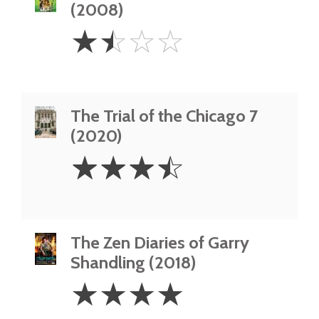
(2008)
1.5
☆
☆
☆
☆
Stars
The Trial of the Chicago 7
(2020)
3.5
☆
☆
☆
☆
Stars
The Zen Diaries of Garry
Shandling (2018)
4
☆
☆
☆
☆
Stars