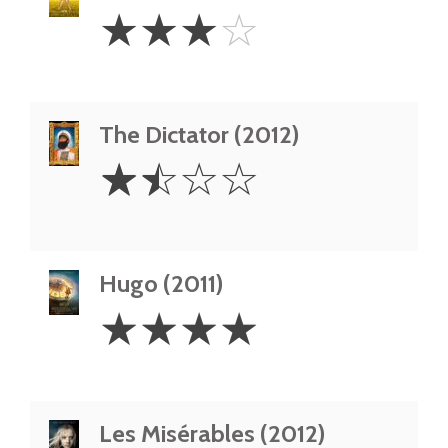
3
☆
☆
☆
☆
Stars
The Dictator (2012)
1.5
☆
☆
☆
☆
Stars
Hugo (2011)
4
☆
☆
☆
☆
Stars
Les Misérables (2012)