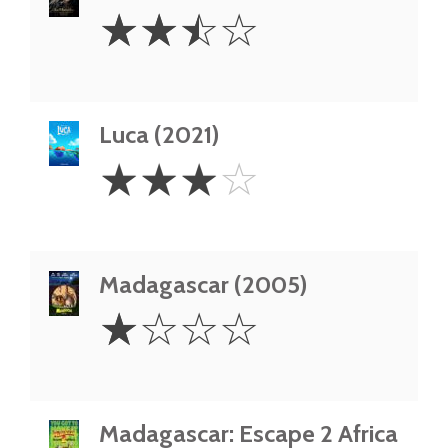
2.5
☆
☆
☆
☆
Stars
Luca (2021)
3
☆
☆
☆
☆
Stars
Madagascar (2005)
1
☆
☆
☆
☆
Star
Madagascar: Escape 2 Africa