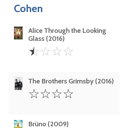
Cohen
Alice Through the Looking
Glass (2016)
0.5
☆
☆
☆
☆
Star
The Brothers Grimsby (2016)
0
☆
☆
☆
☆
Star
Brüno (2009)