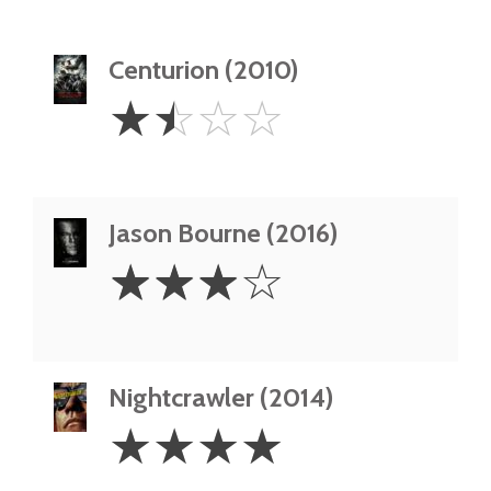
Centurion (2010)
1.5
☆
☆
☆
☆
Stars
Jason Bourne (2016)
3
☆
☆
☆
☆
Stars
Nightcrawler (2014)
4
☆
☆
☆
☆
Stars