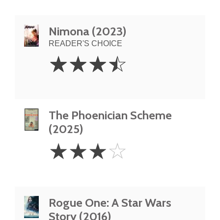
Nimona (2023)
READER'S CHOICE
3.5
☆
☆
☆
☆
Stars
The Phoenician Scheme
(2025)
3
☆
☆
☆
☆
Stars
Rogue One: A Star Wars
Story (2016)