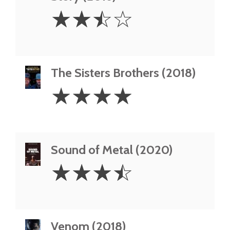
2.5
☆
☆
☆
☆
Stars
The Sisters Brothers (2018)
4
☆
☆
☆
☆
Stars
Sound of Metal (2020)
3.5
☆
☆
☆
☆
Stars
Venom (2018)