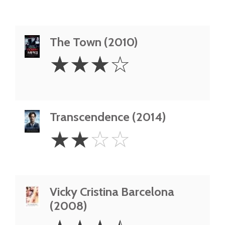
The Town (2010)
3
☆
☆
☆
☆
Stars
Transcendence (2014)
2
☆
☆
☆
☆
Stars
Vicky Cristina Barcelona
(2008)
3.5