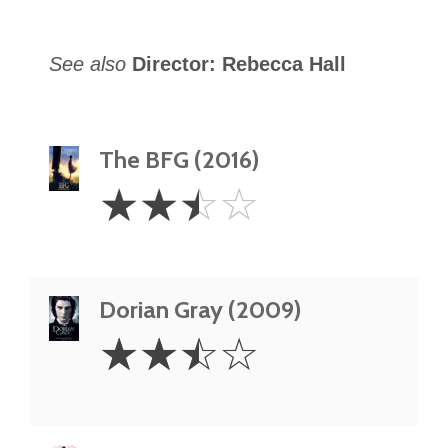
See also
Director: Rebecca Hall
The BFG (2016)
2.5
☆
☆
☆
☆
Stars
Dorian Gray (2009)
2.5
☆
☆
☆
☆
Stars