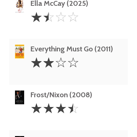
Ella McCay (2025)
1.5
☆
☆
☆
☆
Stars
Everything Must Go (2011)
2
☆
☆
☆
☆
Stars
Frost/Nixon (2008)
3.5
☆
☆
☆
☆
Stars