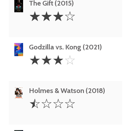
The Gift (2015)
3
☆
☆
☆
☆
Stars
Godzilla vs. Kong (2021)
3
☆
☆
☆
☆
Stars
Holmes & Watson (2018)
0.5
☆
☆
☆
☆
Star