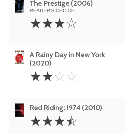
The Prestige (2006)
READER'S CHOICE
3
☆
☆
☆
☆
Stars
A Rainy Day in New York
(2020)
2
☆
☆
☆
☆
Stars
Red Riding: 1974 (2010)
3.5
☆
☆
☆
☆
Stars