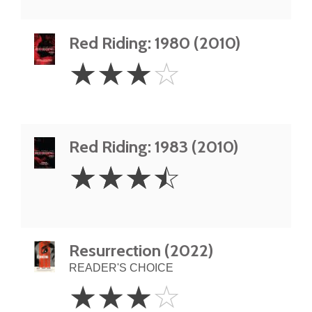
Red Riding: 1980 (2010)
3
☆
☆
☆
☆
Stars
Red Riding: 1983 (2010)
3.5
☆
☆
☆
☆
Stars
Resurrection (2022)
READER'S CHOICE
3
☆
☆
☆
☆
Stars