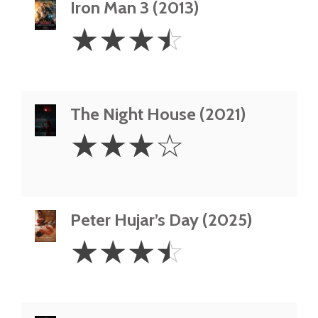
Iron Man 3 (2013)
3.5
☆
☆
☆
☆
Stars
The Night House (2021)
3
☆
☆
☆
☆
Stars
Peter Hujar’s Day (2025)
3.5
☆
☆
☆
☆
Stars