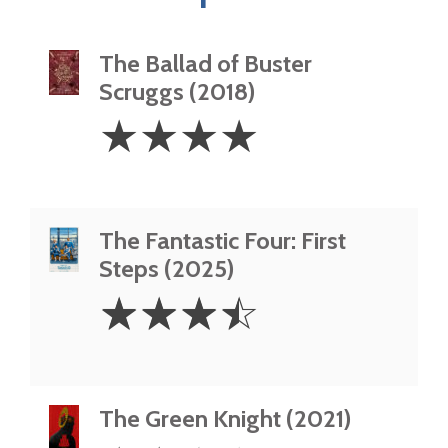
The Ballad of Buster
Scruggs (2018)
4
☆
☆
☆
☆
Stars
The Fantastic Four: First
Steps (2025)
3.5
☆
☆
☆
☆
Stars
The Green Knight (2021)
2.5