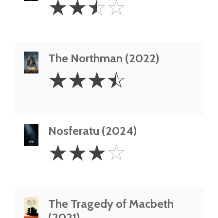
☆
☆
☆
☆
Stars
The Northman (2022)
3.5
☆
☆
☆
☆
Stars
Nosferatu (2024)
3
☆
☆
☆
☆
Stars
The Tragedy of Macbeth
(2021)