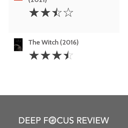
2.5
☆
☆
☆
☆
Stars
The Witch (2016)
3.5
☆
☆
☆
☆
Stars