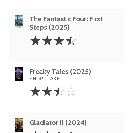
The Fantastic Four: First
Steps (2025)
3.5
☆
☆
☆
☆
Stars
Freaky Tales (2025)
SHORT TAKE
2.5
☆
☆
☆
☆
Stars
Gladiator II (2024)
3