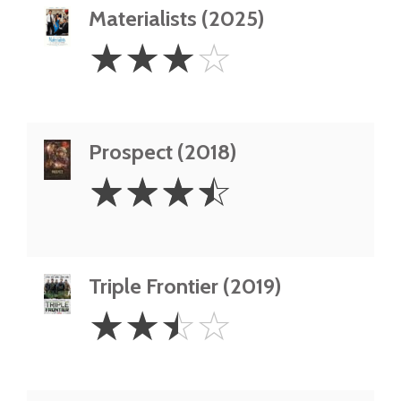
Materialists (2025)
3
☆
☆
☆
☆
Stars
Prospect (2018)
3.5
☆
☆
☆
☆
Stars
Triple Frontier (2019)
2.5
☆
☆
☆
☆
Stars