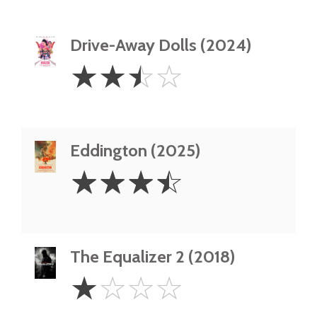
Drive-Away Dolls (2024)
2.5
☆
☆
☆
☆
Stars
Eddington (2025)
3.5
☆
☆
☆
☆
Stars
The Equalizer 2 (2018)
1
☆
☆
☆
☆
Star