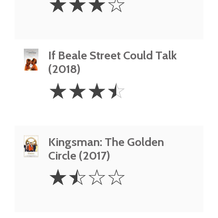
☆
☆
☆
☆
Stars
If Beale Street Could Talk
(2018)
3.5
☆
☆
☆
☆
Stars
Kingsman: The Golden
Circle (2017)
1.5
☆
☆
☆
☆
Stars