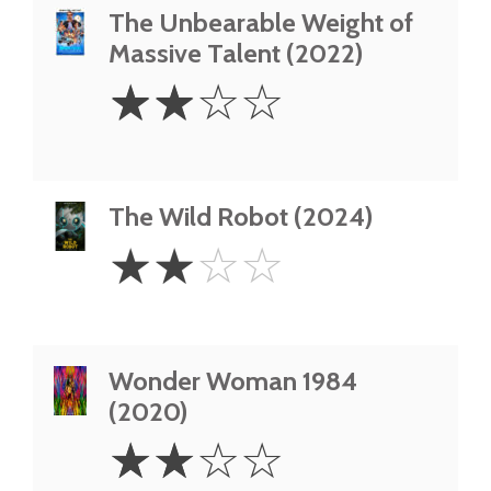
The Unbearable Weight of
Massive Talent (2022)
2
☆
☆
☆
☆
Stars
The Wild Robot (2024)
2
☆
☆
☆
☆
Stars
Wonder Woman 1984
(2020)
2
☆
☆
☆
☆
Stars