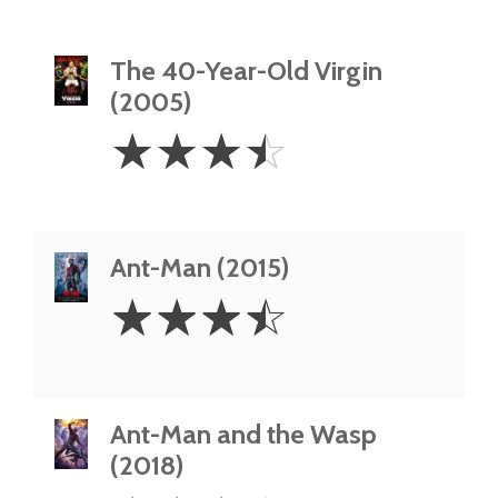
The 40-Year-Old Virgin
(2005)
3.5
☆
☆
☆
☆
Stars
Ant-Man (2015)
3.5
☆
☆
☆
☆
Stars
Ant-Man and the Wasp
(2018)
3