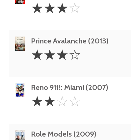
3
☆
☆
☆
☆
Stars
Prince Avalanche (2013)
3
☆
☆
☆
☆
Stars
Reno 911!: Miami (2007)
2
☆
☆
☆
☆
Stars
Role Models (2009)