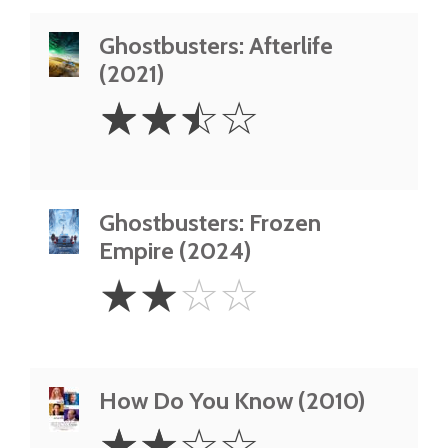
Ghostbusters: Afterlife
(2021)
2.5
☆
☆
☆
☆
Stars
Ghostbusters: Frozen
Empire (2024)
2
☆
☆
☆
☆
Stars
How Do You Know (2010)
2
☆
☆
☆
☆