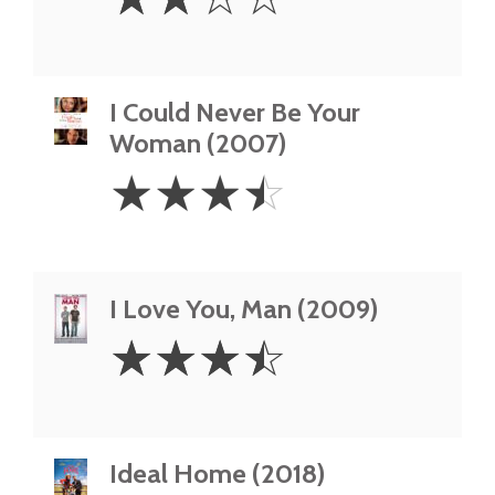
Stars
I Could Never Be Your
Woman (2007)
3.5
☆
☆
☆
☆
Stars
I Love You, Man (2009)
3.5
☆
☆
☆
☆
Stars
Ideal Home (2018)