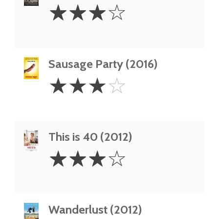
3
☆
☆
☆
☆
Stars
Sausage Party (2016)
3
☆
☆
☆
☆
Stars
This is 40 (2012)
3
☆
☆
☆
☆
Stars
Wanderlust (2012)