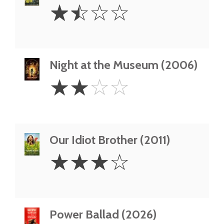
1.5
☆
☆
☆
☆
Stars
Night at the Museum (2006)
2
☆
☆
☆
☆
Stars
Our Idiot Brother (2011)
3
☆
☆
☆
☆
Stars
Power Ballad (2026)