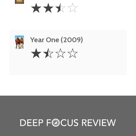
2.5
☆
☆
☆
☆
Stars
Year One (2009)
1.5
☆
☆
☆
☆
Stars