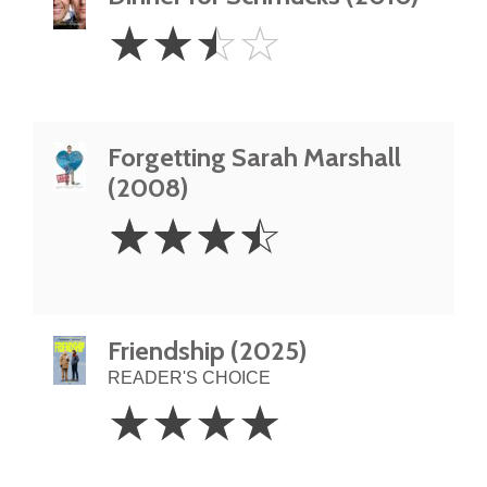
2.5
☆
☆
☆
☆
Stars
Forgetting Sarah Marshall
(2008)
3.5
☆
☆
☆
☆
Stars
Friendship (2025)
READER'S CHOICE
4
☆
☆
☆
☆
Stars