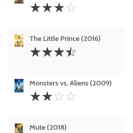
3
☆
☆
☆
☆
Stars
The Little Prince (2016)
3.5
☆
☆
☆
☆
Stars
Monsters vs. Aliens (2009)
2
☆
☆
☆
☆
Stars
Mute (2018)