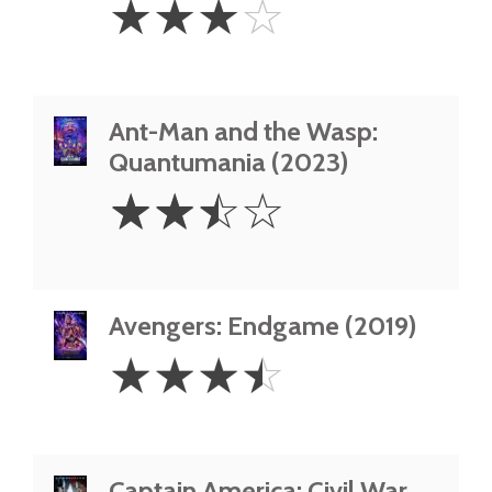
☆
☆
☆
☆
Stars
Ant-Man and the Wasp:
Quantumania (2023)
2.5
☆
☆
☆
☆
Stars
Avengers: Endgame (2019)
3.5
☆
☆
☆
☆
Stars
Captain America: Civil War