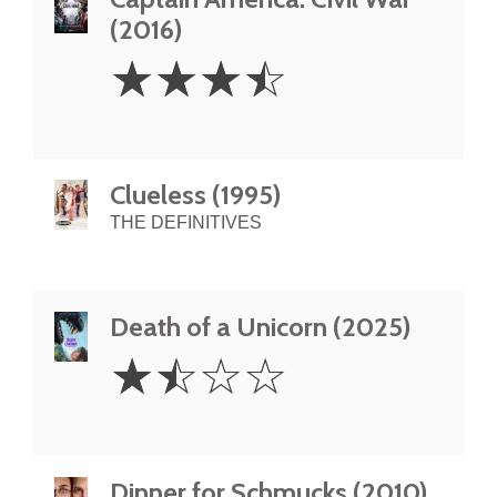
(2016)
3.5
☆
☆
☆
☆
Stars
Clueless (1995)
THE DEFINITIVES
Death of a Unicorn (2025)
1.5
☆
☆
☆
☆
Stars
Dinner for Schmucks (2010)