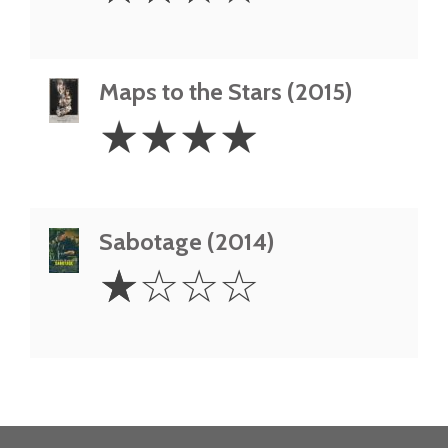
Maps to the Stars (2015)
4
☆
☆
☆
☆
Stars
Sabotage (2014)
1
☆
☆
☆
☆
Star