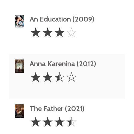
An Education (2009)
3
☆
☆
☆
☆
Stars
Anna Karenina (2012)
2.5
☆
☆
☆
☆
Stars
The Father (2021)
3.5
☆
☆
☆
☆
Stars