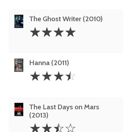
The Ghost Writer (2010)
4
☆
☆
☆
☆
Stars
Hanna (2011)
3.5
☆
☆
☆
☆
Stars
The Last Days on Mars
(2013)
2.5
☆
☆
☆
☆
Stars