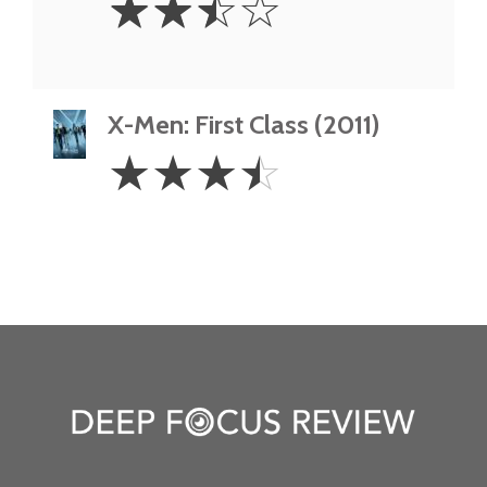
☆
☆
☆
☆
Stars
X-Men: First Class (2011)
3.5
☆
☆
☆
☆
Stars