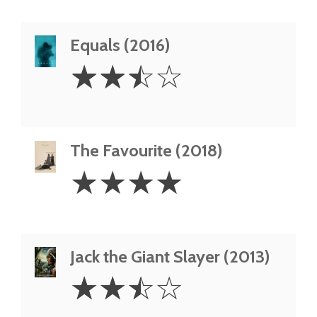
Equals (2016)
2.5
☆
☆
☆
☆
Stars
The Favourite (2018)
4
☆
☆
☆
☆
Stars
Jack the Giant Slayer (2013)
2.5
☆
☆
☆
☆
Stars