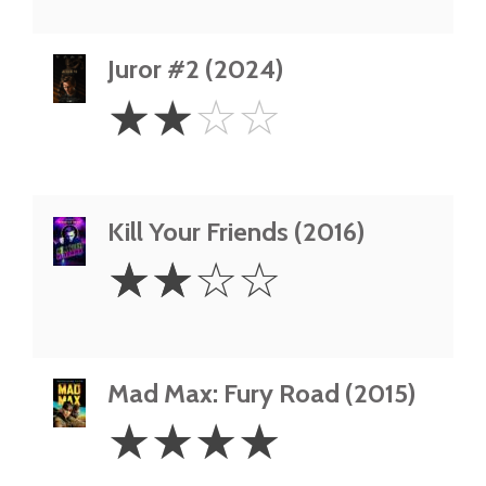
Juror #2 (2024)
2
☆
☆
☆
☆
Stars
Kill Your Friends (2016)
2
☆
☆
☆
☆
Stars
Mad Max: Fury Road (2015)
4
☆
☆
☆
☆
Stars