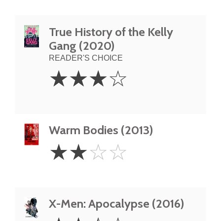
True History of the Kelly
Gang (2020)
READER'S CHOICE
3
☆
☆
☆
☆
Stars
Warm Bodies (2013)
2
☆
☆
☆
☆
Stars
X-Men: Apocalypse (2016)
2.5