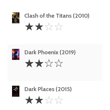
Clash of the Titans (2010)
2
☆
☆
☆
☆
Stars
Dark Phoenix (2019)
2
☆
☆
☆
☆
Stars
Dark Places (2015)
2
☆
☆
☆
☆
Stars