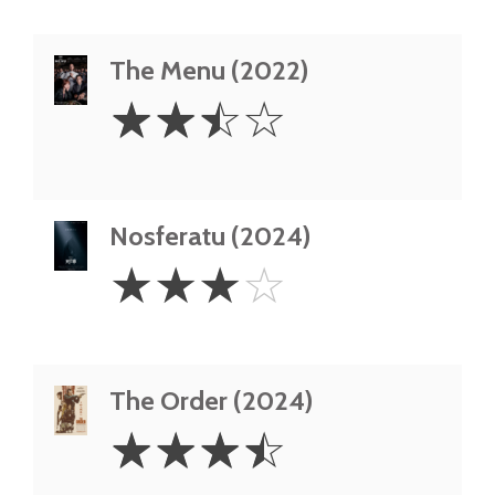
The Menu (2022)
2.5
☆
☆
☆
☆
Stars
Nosferatu (2024)
3
☆
☆
☆
☆
Stars
The Order (2024)
3.5
☆
☆
☆
☆
Stars