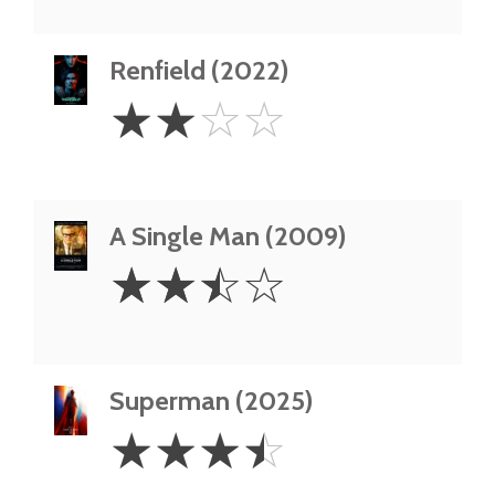
Renfield (2022)
2
☆
☆
☆
☆
Stars
A Single Man (2009)
2.5
☆
☆
☆
☆
Stars
Superman (2025)
3.5
☆
☆
☆
☆
Stars