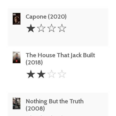
Capone (2020)
1
☆
☆
☆
☆
Star
The House That Jack Built
(2018)
2
☆
☆
☆
☆
Stars
Nothing But the Truth
(2008)
3.5