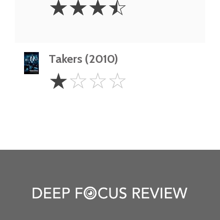
☆
☆
☆
☆
Stars
Takers (2010)
1
☆
☆
☆
☆
Star