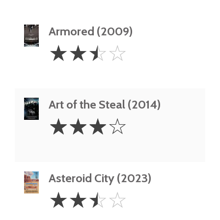
Armored (2009)
2.5
☆
☆
☆
☆
Stars
Art of the Steal (2014)
3
☆
☆
☆
☆
Stars
Asteroid City (2023)
2.5
☆
☆
☆
☆
Stars