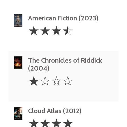
American Fiction (2023)
3.5
☆
☆
☆
☆
Stars
The Chronicles of Riddick
(2004)
1
☆
☆
☆
☆
Star
Cloud Atlas (2012)
4
☆
☆
☆
☆
Stars