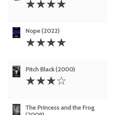
☆
☆
☆
☆
Stars
Nope (2022)
4
☆
☆
☆
☆
Stars
Pitch Black (2000)
3
☆
☆
☆
☆
Stars
The Princess and the Frog
(2009)