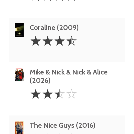
Coraline (2009)
3.5
☆
☆
☆
☆
Stars
Mike & Nick & Nick & Alice
(2026)
2.5
☆
☆
☆
☆
Stars
The Nice Guys (2016)
4