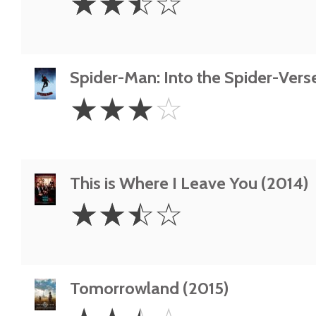
☆
☆
☆
☆
Stars
Spider-Man: Into the Spider-Vers
3
☆
☆
☆
☆
Stars
This is Where I Leave You (2014)
2.5
☆
☆
☆
☆
Stars
Tomorrowland (2015)
2.5