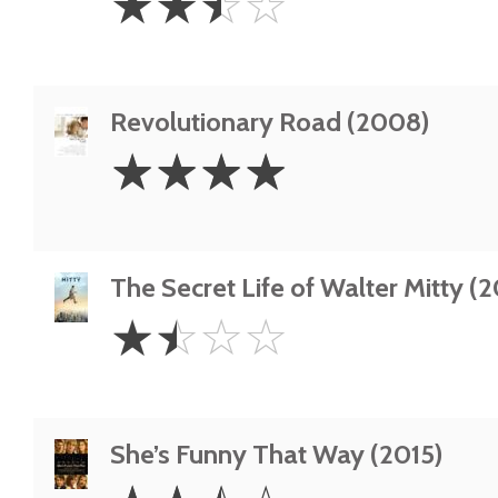
☆
☆
☆
☆
Stars
Revolutionary Road (2008)
4
☆
☆
☆
☆
Stars
The Secret Life of Walter Mitty (2
1.5
☆
☆
☆
☆
Stars
She’s Funny That Way (2015)
2.5