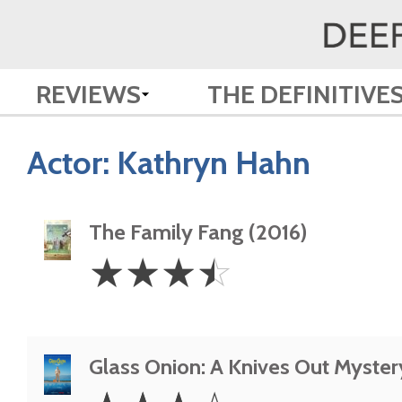
REVIEWS
THE DEFINITIVE
Actor:
Kathryn Hahn
The Family Fang (2016)
3.5
☆
☆
☆
☆
Stars
Glass Onion: A Knives Out Myster
3