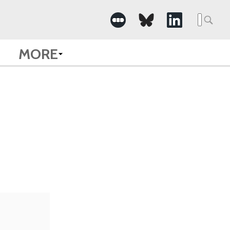
Searc
for:
MORE