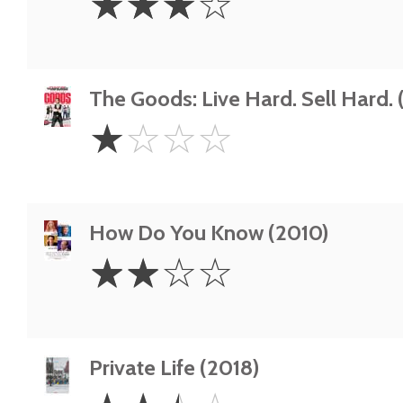
☆
☆
☆
☆
Stars
The Goods: Live Hard. Sell Hard.
1
☆
☆
☆
☆
Star
How Do You Know (2010)
2
☆
☆
☆
☆
Stars
Private Life (2018)
2.5