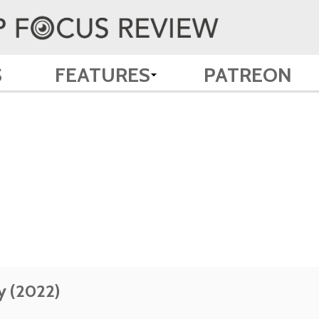
S
FEATURES
PATREON
y (2022)