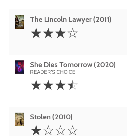
The Lincoln Lawyer (2011)
3
☆
☆
☆
☆
Stars
She Dies Tomorrow (2020)
READER'S CHOICE
3.5
☆
☆
☆
☆
Stars
Stolen (2010)
1
☆
☆
☆
☆
Star