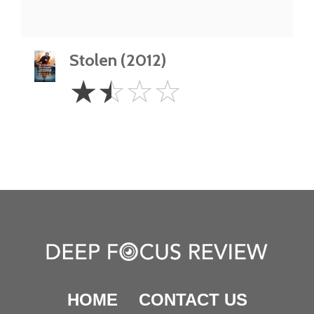
Stolen (2012)
1.5
☆
☆
☆
☆
Stars
HOME
CONTACT US