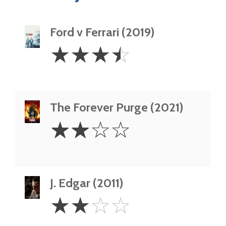
Ford v Ferrari (2019)
3.5
☆
☆
☆
☆
Stars
The Forever Purge (2021)
2
☆
☆
☆
☆
Stars
J. Edgar (2011)
2
☆
☆
☆
☆
Stars