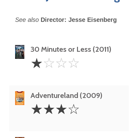
See also
Director: Jesse Eisenberg
30 Minutes or Less (2011)
1
☆
☆
☆
☆
Star
Adventureland (2009)
3
☆
☆
☆
☆
Stars