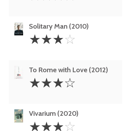
Solitary Man (2010)
3
☆
☆
☆
☆
Stars
To Rome with Love (2012)
3
☆
☆
☆
☆
Stars
Vivarium (2020)
3
☆
☆
☆
☆
Stars