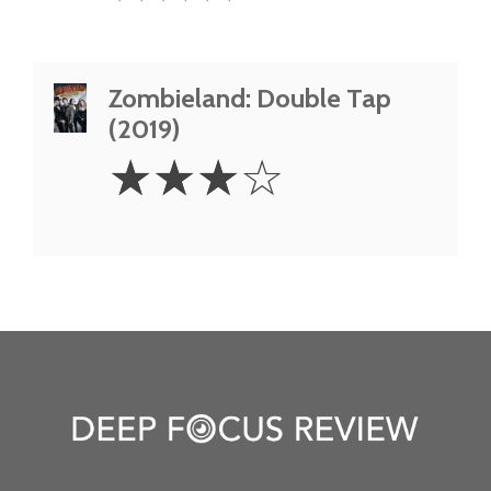
Zombieland: Double Tap
(2019)
3
☆
☆
☆
☆
Stars