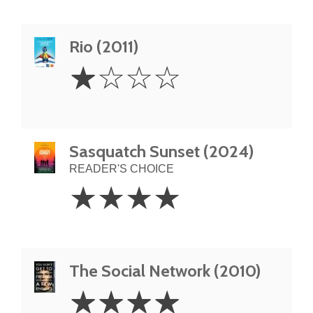
Rio (2011)
1
☆
☆
☆
☆
Star
Sasquatch Sunset (2024)
READER'S CHOICE
4
☆
☆
☆
☆
Stars
The Social Network (2010)
4
☆
☆
☆
☆
Stars