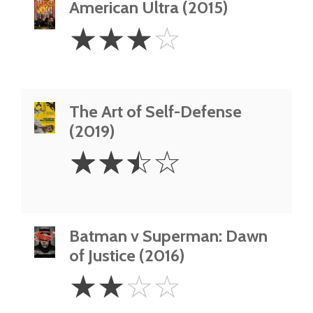
American Ultra (2015)
3
☆
☆
☆
☆
Stars
The Art of Self-Defense
(2019)
2.5
☆
☆
☆
☆
Stars
Batman v Superman: Dawn
of Justice (2016)
2
☆
☆
☆
☆
Stars