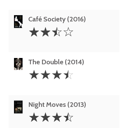
Café Society (2016)
2.5
☆
☆
☆
☆
Stars
The Double (2014)
3.5
☆
☆
☆
☆
Stars
Night Moves (2013)
3.5
☆
☆
☆
☆
Stars