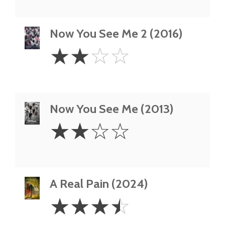
Now You See Me 2 (2016)
2
☆
☆
☆
☆
Stars
Now You See Me (2013)
2
☆
☆
☆
☆
Stars
A Real Pain (2024)
3.5
☆
☆
☆
☆
Stars