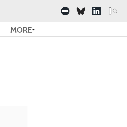
Searc
for:
MORE