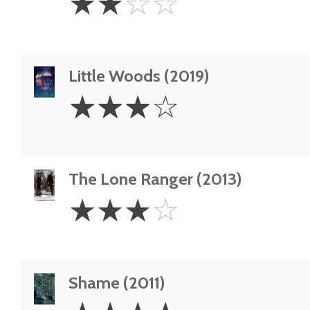
☆
☆
☆
☆
Stars
Little Woods (2019)
3
☆
☆
☆
☆
Stars
The Lone Ranger (2013)
3
☆
☆
☆
☆
Stars
Shame (2011)
4