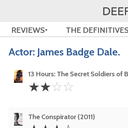
REVIEWS
THE DEFINITIVE
Actor:
James Badge Dale.
13 Hours: The Secret Soldiers of 
2
☆
☆
☆
☆
Stars
The Conspirator (2011)
3