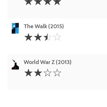
☆
☆
☆
☆
Stars
The Walk (2015)
2.5
☆
☆
☆
☆
Stars
World War Z (2013)
2
☆
☆
☆
☆
Stars