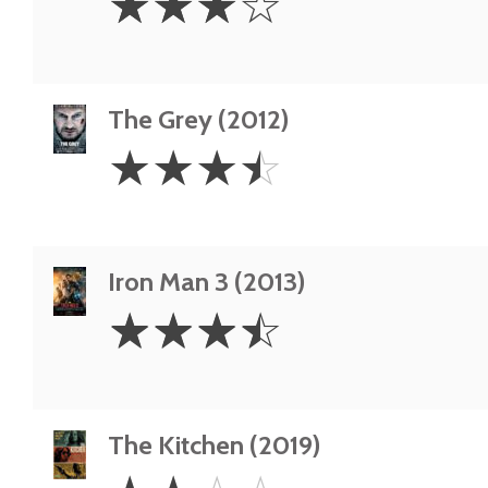
☆
☆
☆
☆
Stars
The Grey (2012)
3.5
☆
☆
☆
☆
Stars
Iron Man 3 (2013)
3.5
☆
☆
☆
☆
Stars
The Kitchen (2019)
2