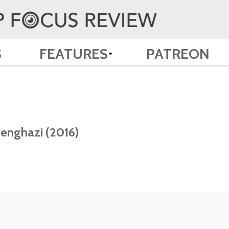
S
FEATURES
PATREON
Benghazi (2016)