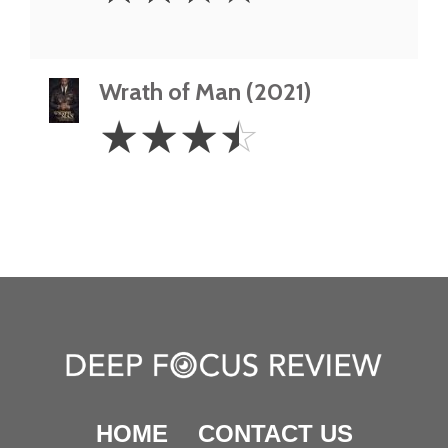
Wrath of Man (2021)
3.5
☆
☆
☆
☆
Stars
HOME
CONTACT US