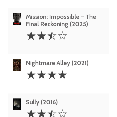
Mission: Impossible – The
Final Reckoning (2025)
2.5
☆
☆
☆
☆
Stars
Nightmare Alley (2021)
4
☆
☆
☆
☆
Stars
Sully (2016)
2.5
☆
☆
☆
☆
Stars