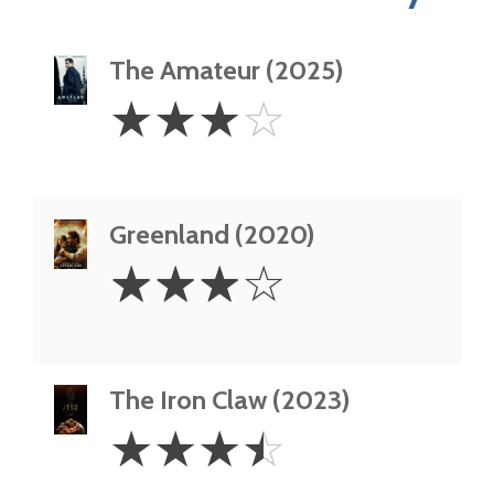
The Amateur (2025)
3
☆
☆
☆
☆
Stars
Greenland (2020)
3
☆
☆
☆
☆
Stars
The Iron Claw (2023)
3.5
☆
☆
☆
☆
Stars