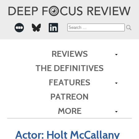
Search
for:
REVIEWS
THE DEFINITIVES
FEATURES
PATREON
MORE
Actor:
Holt McCallany