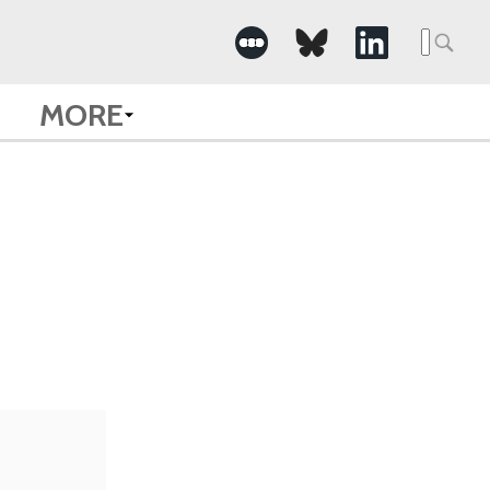
Searc
for:
MORE