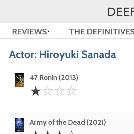
REVIEWS
THE DEFINITIVE
Actor:
Hiroyuki Sanada
47 Ronin (2013)
1
☆
☆
☆
☆
Star
Army of the Dead (2021)
3