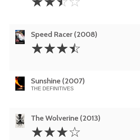
☆
☆
☆
☆
Stars
Speed Racer (2008)
3.5
☆
☆
☆
☆
Stars
Sunshine (2007)
THE DEFINITIVES
The Wolverine (2013)
3
☆
☆
☆
☆
Stars