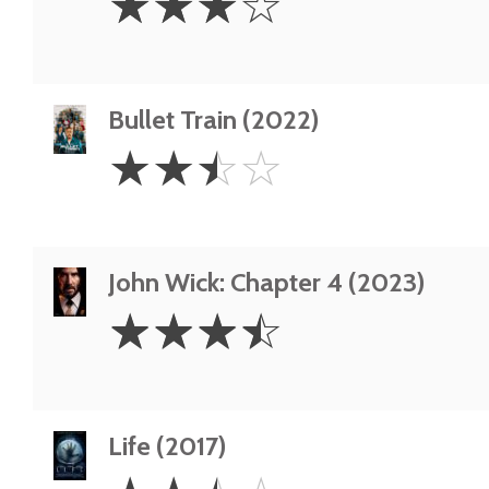
☆
☆
☆
☆
Stars
Bullet Train (2022)
2.5
☆
☆
☆
☆
Stars
John Wick: Chapter 4 (2023)
3.5
☆
☆
☆
☆
Stars
Life (2017)
2.5