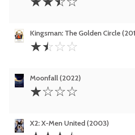
☆
☆
☆
☆
Stars
Kingsman: The Golden Circle (201
1.5
☆
☆
☆
☆
Stars
Moonfall (2022)
1
☆
☆
☆
☆
Star
X2: X-Men United (2003)
3.5