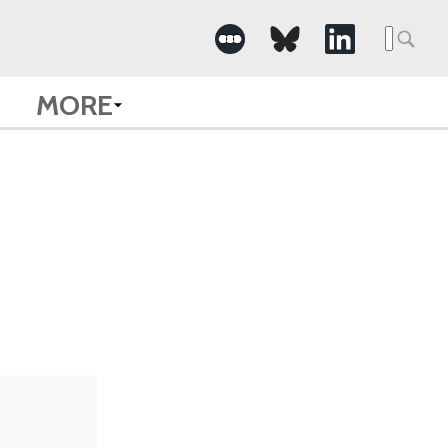
Searc
for:
MORE