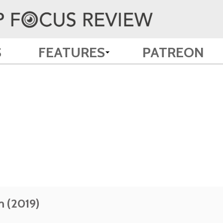
S
FEATURES
PATREON
m (2019)