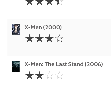
☆
☆
☆
☆
Stars
X-Men (2000)
3
☆
☆
☆
☆
Stars
X-Men: The Last Stand (2006)
2
☆
☆
☆
☆
Stars