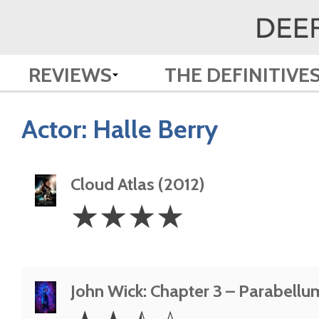
REVIEWS
THE DEFINITIVE
Actor:
Halle Berry
Cloud Atlas (2012)
4
☆
☆
☆
☆
Stars
John Wick: Chapter 3 – Parabellu
2.5