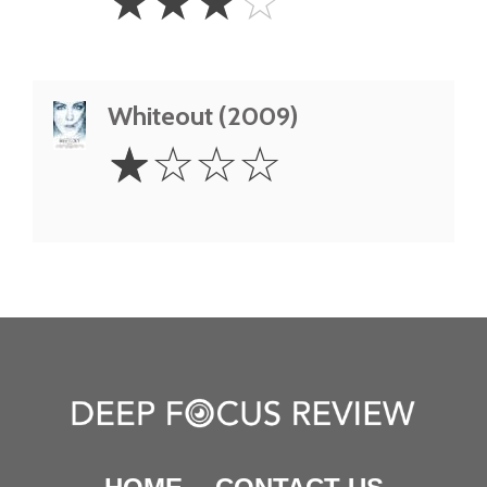
☆
☆
☆
☆
Stars
Whiteout (2009)
1
☆
☆
☆
☆
Star