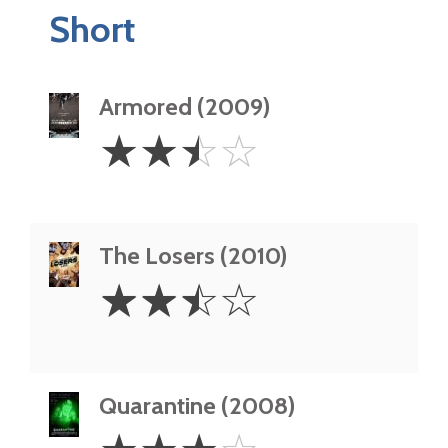
Short
Armored (2009)
2.5
☆
☆
☆
☆
Stars
The Losers (2010)
2.5
☆
☆
☆
☆
Stars
Quarantine (2008)
3